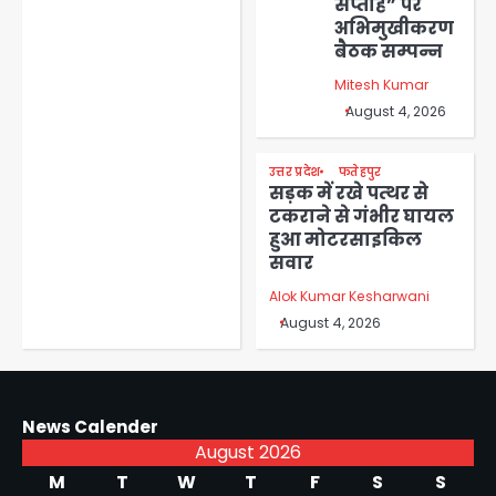
सप्ताह” पर
अभिमुखीकरण
बैठक सम्पन्न
Mitesh Kumar
August 4, 2026
उत्तर प्रदेश
फतेहपुर
सड़क में रखे पत्थर से
टकराने से गंभीर घायल
हुआ मोटरसाइकिल
सवार
Alok Kumar Kesharwani
August 4, 2026
News Calender
August 2026
M
T
W
T
F
S
S