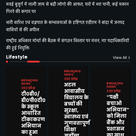
मवई बुजुर्ग में नाली जाम से बढ़ी लोगो की आफत, घरों में भरा पानी, कई मकान
गिरने की कगार पर
भारी वारिश एवं वज्रपात के सम्भावनाओं के दृष्टिगत एडीएम ने बांदा में जनपद
वासियों से की अपील
राष्ट्रीय अधिकार मोर्चा की बैठक में संगठन विस्तार पर मंथन, नए पदाधिकारियों
की हुई नियुक्ति
Lifestyle
View All
BREAKING
NEWS
उत्तर प्रदेश
BREAKING
BREAKING
NEWS
अटल
NEWS
उत्तर प्रदेश
आवासीय
उत्तर प्रदेश
टी०डी०/
“पक्षी
विद्यालय के
डी०पी०टी०
बचाओ
बच्चों की
के स्कूल
मवई बुजुर्ग में नाली जाम से बढ़ी
अभियान”
सुरक्षा,
आधारित
लोगो की आफत, घरों में भरा पानी,
को मिला
स्वास्थ्य एवं
कई मकान गिरने की कगार पर
टीकाकरण
Mitesh Kumar
बैंक और
गुणवत्तापूर्ण
2
अभियान
प्रशासन
शिक्षा
का हुआ
का साथ
सर्वोच्च