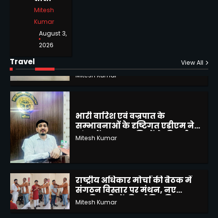
1
Mitesh
Kumar
मवई बुजुर्ग में नाली जाम से बढ़ी
लोगो की आफत, घरों में भरा पानी,
August 3,
कई मकान गिरने की कगार पर
2026
Mitesh Kumar
2
Travel
View All
भारी वारिश एवं वज्रपात के
सम्भावनाओं के दृष्टिगत एडीएम ने
बांदा में जनपद वासियों से की अपील
Mitesh Kumar
3
राष्ट्रीय अधिकार मोर्चा की बैठक में
संगठन विस्तार पर मंथन, नए
पदाधिकारियों की हुई नियुक्ति
Mitesh Kumar
4
पुलिस ने चोरियों का किया खुलासा,
एक गिरफ्तार, चोरी के आभूषण,