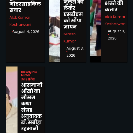
जुलूस को
भक्तो की
मोटरसाइकिल
लेकर
कतार
सवार
एसडीएम
Alok Kumar
Alok Kumar
को सौंपा
Kesharwani
Kesharwani
ज्ञापन
August 3,
August 4, 2026
Mitesh
2026
Kumar
August 3,
2026
राजस्व वादों के समयबद्ध एवं
गुणवत्तापूर्ण निस्तारण में किसी
BREAKING
NEWS
प्रकार की शिथिलता स्वीकार नहीं :
Mitesh Kumar
उत्तर प्रदेश
आयुक्त अजीत
आसमानी
2
आँखों का
ऑपरेशन मुस्कान लाई मुस्कान, 10
मौसम
वर्षीय बच्ची के परिजनों का पता
कथा
लगाकर सकुशल किया सुपुर्द
संग्रह
Mitesh Kumar
3
अनुवादक
डॉ. सबीहा
क्रषि स्नातक लाभार्थियों हेतु 13
रहमानी
दिवसीय कृषि उधयमी प्रशिक्षण का