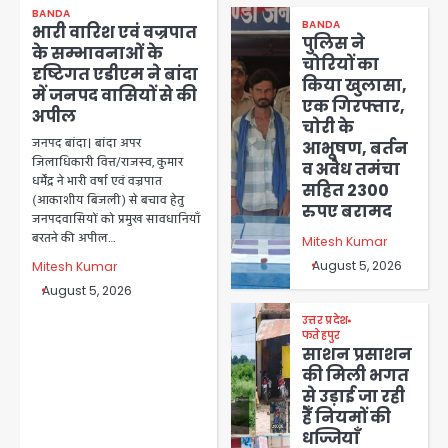
BANDA
BANDA
भारी वारिश एवं वज्रपात
पुलिस ने
के सम्भावनाओं के
चोरियों का
दृष्टिगत एडीएम ने बांदा
किया खुलासा,
में जनपद वासियों से की
एक गिरफ्तार,
अपील
चोरी के
जनपद बांदा। बांदा अपर
आभूषण, बर्तन
जिलाधिकारी वित्त/राजस्व, कुमार
व अवैध तमंचा
धर्मेंद्र ने भारी वर्षा एवं वज्रपात
सहित 2300
(आकाशीय बिजली) से बचाव हेतु
रुपए बरामद
जनपदवासियों को प्रमुख सावधानियाँ
बरतने की अपील…
Mitesh Kumar
August 5, 2026
Mitesh Kumar
August 5, 2026
उत्तर प्रदेश
फतेहपुर
साशन प्रसाशन
की मिली भगत
से उड़ाई जा रही
हैँ नियमों की
धज्जियाँ