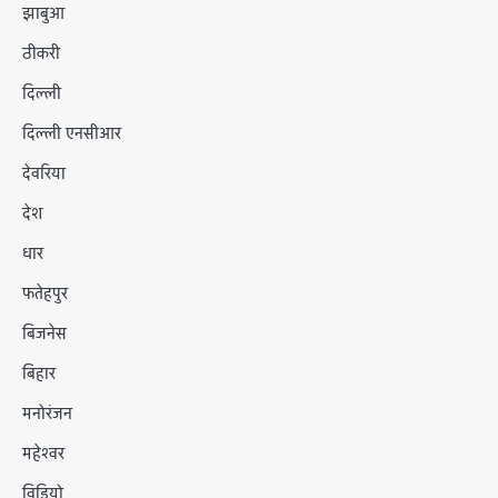
झाबुआ
ठीकरी
दिल्ली
दिल्ली एनसीआर
देवरिया
देश
धार
फतेहपुर
बिजनेस
बिहार
मनोरंजन
महेश्वर
विडियो