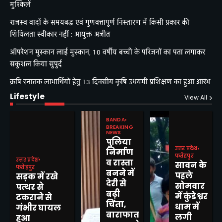
मुश्किलें
राजस्व वादों के समयबद्ध एवं गुणवत्तापूर्ण निस्तारण में किसी प्रकार की
शिथिलता स्वीकार नहीं : आयुक्त अजीत
ऑपरेशन मुस्कान लाई मुस्कान, 10 वर्षीय बच्ची के परिजनों का पता लगाकर
सकुशल किया सुपुर्द
क्रषि स्नातक लाभार्थियों हेतु 13 दिवसीय कृषि उधयमी प्रशिक्षण का हुआ आरंभ
Lifestyle
View All
BANDA
BREAKING
NEWS
पुलिया
उत्तर प्रदेश
निर्माण
फतेहपुर
उत्तर प्रदेश
व रास्ता
सावन के
फतेहपुर
बनने में
पहले
सड़क में रखे
देरी से
सोमवार
पत्थर से
बढ़ी
में कुंडेश्वर
टकराने से
चिंता,
धाम में
गंभीर घायल
बाराफात
लगी
हुआ