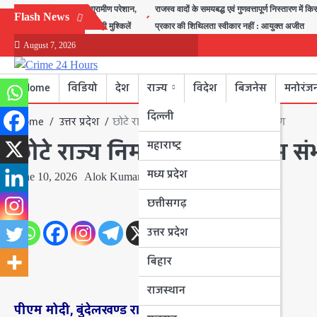
Skip
बीरा गांव में जलभराव से ग्रामीण परेशान,
राजस्व वादों के समयबद्ध एवं गुणवत्तापूर्ण निस्तारण में कि
Flash News
to
स्कूल जाने वाले बच्चों की बढ़ी मुश्किलें
प्रकार की शिथिलता स्वीकार नहीं : आयुक्त अजीत
content
August 7, 2026
Home
विडियो
देश
राज्य
विदेश
बिजनेस
मनोरंज
दिल्ली
Home
उत्तर प्रदेश
छोटे राज्य निर्माण से ही विकास संभव: प्रवीण
छोटे राज्य निर्माण से ही विकास सं
महाराष्ट्र
मध्य प्रदेश
June 10, 2026
Alok Kumar Kesharwani
छत्तीसगढ़
उत्तर प्रदेश
बिहार
राजस्थान
पीएम मोदी, बुंदेलखण्ड राज्य का गठन करें