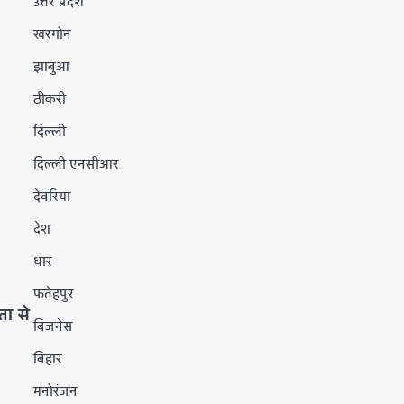
उत्तर प्रदेश
खरगोन
झाबुआ
ठीकरी
दिल्ली
दिल्ली एनसीआर
देवरिया
देश
धार
फतेहपुर
ता से
बिजनेस
बिहार
मनोरंजन