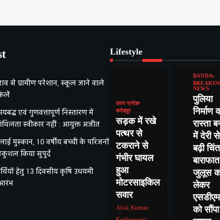
Lifestyle
st
BANDA
राव से ग्रामीण परेशान, स्कूल जाने वाले
BREAKIN
NEWS
िलें
पुलिया
उत्तर प्रदेश
निर्माण व
यबद्ध एवं गुणवत्तापूर्ण निस्तारण में
फतेहपुर
सड़क में रखे
रास्ता ब
िथिलता स्वीकार नहीं : आयुक्त अजीत
पत्थर से
में देरी से
ई मुस्कान, 10 वर्षीय बच्ची के परिजनों
टकराने से
बढ़ी चिंत
ुशल किया सुपुर्द
गंभीर घायल
बाराफात
हुआ
र्थियों हेतु 13 दिवसीय कृषि उधयमी
जुलूस क
मोटरसाइकिल
 आरंभ
लेकर
सवार
एसडीएम
Alok Kumar
को सौंपा
Kesharwani