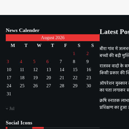
News Calender
Latest Po
August 2026
M
T
W
T
F
S
S
बीरा गांव में जलभ
1
2
बच्चों की बढ़ी मुश्क
3
4
5
6
7
8
9
राजस्व वादों के सम
10
11
12
13
14
15
16
किसी प्रकार की श
17
18
19
20
21
22
23
ऑपरेशन मुस्कान ला
24
25
26
27
28
29
30
का पता लगाकर सक
31
क्रषि स्नातक लाभा
प्रशिक्षण का हुआ
« Jul
Social Icons