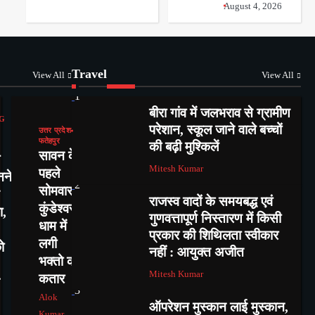
August 4, 2026
Travel
View All
View All
1
बीरा गांव में जलभराव से ग्रामीण
G
परेशान, स्कूल जाने वाले बच्चों
उत्तर प्रदेश
फतेहपुर
की बढ़ी मुश्किलें
सावन के
Mitesh Kumar
पहले
नने
2
सोमवार में
राजस्व वादों के समयबद्ध एवं
कुंडेश्वर
ा,
गुणवत्तापूर्ण निस्तारण में किसी
धाम में
प्रकार की शिथिलता स्वीकार
लगी
ो
नहीं : आयुक्त अजीत
भक्तो की
Mitesh Kumar
कतार
3
Alok
ऑपरेशन मुस्कान लाई मुस्कान,
Kumar