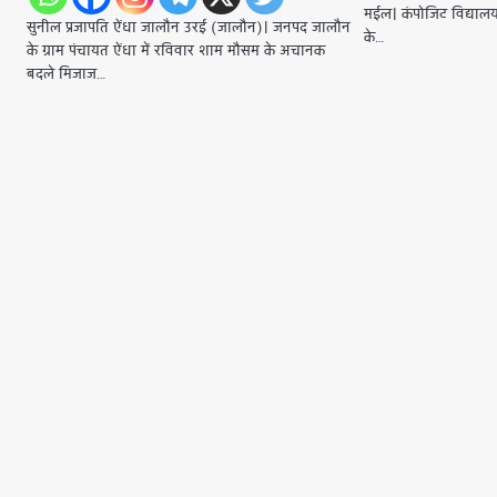
मईल। कंपोजिट विद्यालय ग
सुनील प्रजापति ऐंधा जालौन उरई (जालौन)। जनपद जालौन
के…
के ग्राम पंचायत ऐंधा में रविवार शाम मौसम के अचानक
बदले मिजाज…