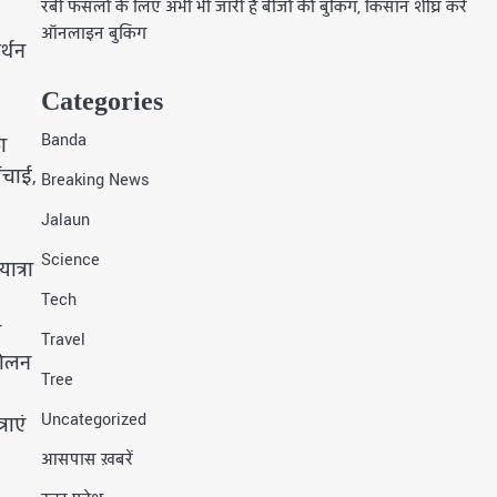
रबी फसलों के लिए अभी भी जारी है बीजों की बुकिंग, किसान शीघ्र करें
ऑनलाइन बुकिंग
र्थन
Categories
Banda
ा
ंचाई,
Breaking News
Jalaun
Science
ात्रा
Tech
ी
Travel
दोलन
Tree
Uncategorized
राएं
आसपास ख़बरें