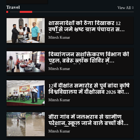
शासनादेशों को ठेंगा दिखाकर 12
वर्षों से जमे भ्रष्ट ग्राम पंचायत सचिव
Travel
View All
के निलंबन, स्थानांतरण एवं
Mitesh Kumar
सीबीआई जांच की उठाई मांग
2
दिव्यांगजन सशक्तिकरण विभाग की
पहल, बबेरू ब्लॉक शिविर में
दिव्यांगजनों ने कराया आवेदन
Mitesh Kumar
3
12वें दीक्षांत समारोह से पूर्व बांदा कृषि
विश्वविद्यालय में दीक्षोत्सव 2026 का
शुभारंभ
Mitesh Kumar
4
बीरा गांव में जलभराव से ग्रामीण
परेशान, स्कूल जाने वाले बच्चों की
बढ़ी मुश्किलें
Mitesh Kumar
5
मोटरसाइकिल चोरी करने वाले 02
अभियुक्तों को किया गिरफ्तार
1
Mitesh Kumar