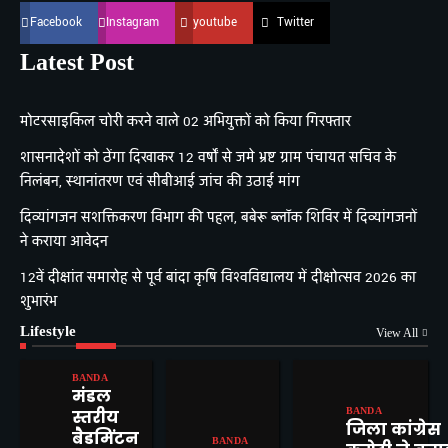
Facebook
Instagram
youtube
Twitter
Latest Post
मोटरसाइकिल चोरी करने वाले 02 अभियुक्तों को किया गिरफ्तार
शासनादेशों को ठेंगा दिखाकर 12 वर्षों से जमे भ्रष्ट ग्राम पंचायत सचिव के
निलंबन, स्थानांतरण एवं सीबीआई जांच की उठाई मांग
दिव्यांगजन सशक्तिकरण विभाग की पहल, बबेरू ब्लॉक शिविर में दिव्यांगजनों
ने कराया आवेदन
12वें दीक्षांत समारोह से पूर्व बांदा कृषि विश्वविद्यालय में दीक्षोत्सव 2026 का
शुभारंभ
Lifestyle
View All
BANDA
मंडल
शासनादेशों को ठेंगा दिखाकर 12
BANDA
स्तरीय
वर्षों से जमे भ्रष्ट ग्राम पंचायत सचिव
जिला कांग्रेस
के निलंबन, स्थानांतरण एवं
बैडमिंटन
BANDA
Mitesh Kumar