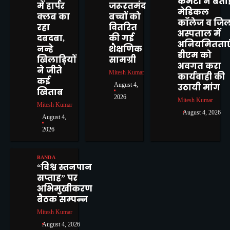
कमेटी ने बता
सीबीआई जांच की उठाई मांग
2
में हार्पर
जरूरतमंद
मेडिकल
क्लब का
बच्चों को
कॉलेज व जिल
दिव्यांगजन सशक्तिकरण विभाग की
रहा
वितरित
अस्पताल में
पहल, बबेरू ब्लॉक शिविर में
दबदबा,
की गई
अनियमितताएं
दिव्यांगजनों ने कराया आवेदन
नन्हे
शैक्षणिक
Mitesh Kumar
3
डीएम को
खिलाड़ियों
सामग्री
अवगत करा
ने जीते
Mitesh Kumar
कार्यवाही की
12वें दीक्षांत समारोह से पूर्व बांदा कृषि
कई
August 4,
विश्वविद्यालय में दीक्षोत्सव 2026 का
उठायी मांग
खिताब
शुभारंभ
2026
Mitesh Kumar
Mitesh Kumar
Mitesh Kumar
4
August 4, 2026
August 4,
बीरा गांव में जलभराव से ग्रामीण
2026
परेशान, स्कूल जाने वाले बच्चों की
बढ़ी मुश्किलें
Mitesh Kumar
BANDA
5
“विश्व स्तनपान
सप्ताह” पर
मोटरसाइकिल चोरी करने वाले 02
अभिमुखीकरण
अभियुक्तों को किया गिरफ्तार
1
बैठक सम्पन्न
Mitesh Kumar
Mitesh Kumar
August 4, 2026