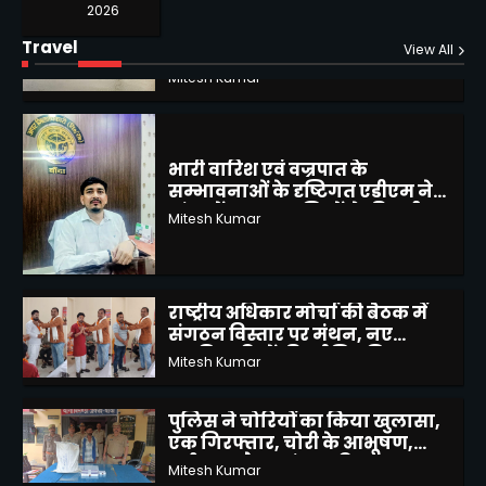
2026
मवई बुजुर्ग में नाली जाम से बढ़ी
Travel
लोगो की आफत, घरों में भरा पानी,
View All
कई मकान गिरने की कगार पर
Mitesh Kumar
2
भारी वारिश एवं वज्रपात के
सम्भावनाओं के दृष्टिगत एडीएम ने
बांदा में जनपद वासियों से की अपील
Mitesh Kumar
3
राष्ट्रीय अधिकार मोर्चा की बैठक में
संगठन विस्तार पर मंथन, नए
पदाधिकारियों की हुई नियुक्ति
Mitesh Kumar
4
पुलिस ने चोरियों का किया खुलासा,
एक गिरफ्तार, चोरी के आभूषण,
बर्तन व अवैध तमंचा सहित 2300
Mitesh Kumar
5