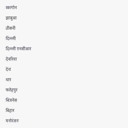
खरगोन
झाबुआ
ठीकरी
दिल्ली
दिल्ली एनसीआर
देवरिया
देश
धार
फतेहपुर
बिजनेस
बिहार
मनोरंजन