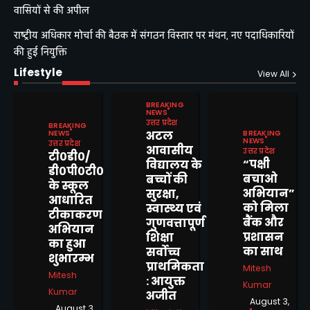
वासियों से की अपील
राष्ट्रीय अधिकार मोर्चा की बैठक में संगठन विस्तार पर मंथन, नए पदाधिकारियों
की हुई नियुक्ति
Lifestyle
View All
BREAKING
NEWS
उत्तर प्रदेश
BREAKING
BREAKING
NEWS
अटल
NEWS
उत्तर प्रदेश
आवासीय
उत्तर प्रदेश
टी०डी०/
“पक्षी
विद्यालय के
डी०पी०टी०
बचाओ
बच्चों की
के स्कूल
अभियान”
सुरक्षा,
आधारित
को मिला
स्वास्थ्य एवं
टीकाकरण
बैंक और
गुणवत्तापूर्ण
मवई बुजुर्ग में नाली जाम से बढ़ी
अभियान
प्रशासन
शिक्षा
लोगो की आफत, घरों में भरा पानी,
का हुआ
का साथ
सर्वोच्च
कई मकान गिरने की कगार पर
शुभारम्भ
Mitesh Kumar
2
प्राथमिकता
Mitesh
Mitesh
: आयुक्त
Kumar
Kumar
अजीत
August 3,
August 3,