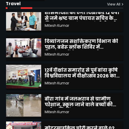
से जमे भ्रष्ट ग्राम पंचायत सचिव के
Travel
View All
निलंबन, स्थानांतरण एवं सीबीआई
Mitesh Kumar
जांच की उठाई मांग
2
दिव्यांगजन सशक्तिकरण विभाग की
पहल, बबेरू ब्लॉक शिविर में
दिव्यांगजनों ने कराया आवेदन
Mitesh Kumar
3
12वें दीक्षांत समारोह से पूर्व बांदा कृषि
विश्वविद्यालय में दीक्षोत्सव 2026 का
शुभारंभ
Mitesh Kumar
4
बीरा गांव में जलभराव से ग्रामीण
परेशान, स्कूल जाने वाले बच्चों की
बढ़ी मुश्किलें
Mitesh Kumar
5
मोटरसाइकिल चोरी करने वाले 02
अभियुक्तों को किया गिरफ्तार
Mitesh Kumar