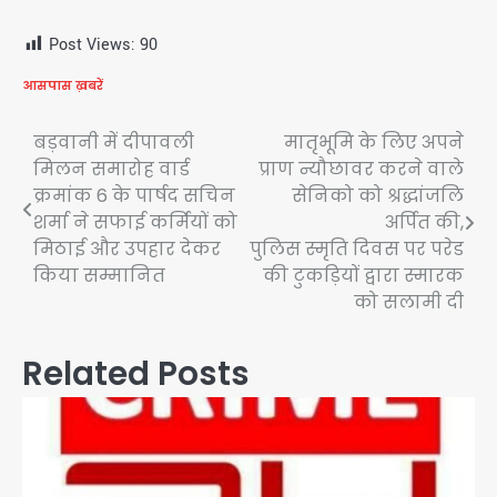
Post Views:
90
आसपास ख़बरें
Post
बड़वानी में दीपावली
मातृभूमि के लिए अपने
मिलन समारोह वार्ड
प्राण न्यौछावर करने वाले
navigation
क्रमांक 6 के पार्षद सचिन
सेनिको को श्रद्धांजलि
शर्मा ने सफाई कर्मियों को
अर्पित की,
मिठाई और उपहार देकर
पुलिस स्मृति दिवस पर परेड
किया सम्मानित
की टुकड़ियों द्वारा स्मारक
को सलामी दी
Related Posts