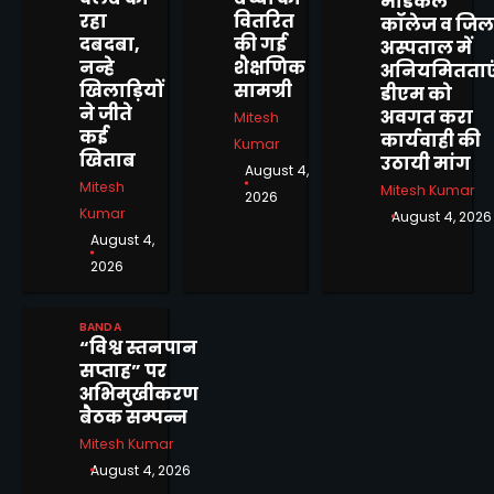
मेडिकल
रहा
वितरित
कॉलेज व जिल
दिव्यांगजन सशक्तिकरण विभाग की
दबदबा,
की गई
अस्पताल में
पहल, बबेरू ब्लॉक शिविर में
नन्हे
शैक्षणिक
अनियमितताएं
दिव्यांगजनों ने कराया आवेदन
Mitesh Kumar
3
खिलाड़ियों
सामग्री
डीएम को
ने जीते
अवगत करा
Mitesh
कई
12वें दीक्षांत समारोह से पूर्व बांदा कृषि
कार्यवाही की
Kumar
विश्वविद्यालय में दीक्षोत्सव 2026 का
खिताब
उठायी मांग
August 4,
शुभारंभ
Mitesh
Mitesh Kumar
Mitesh Kumar
2026
4
Kumar
August 4, 2026
August 4,
बीरा गांव में जलभराव से ग्रामीण
2026
परेशान, स्कूल जाने वाले बच्चों की
बढ़ी मुश्किलें
Mitesh Kumar
5
BANDA
“विश्व स्तनपान
मोटरसाइकिल चोरी करने वाले 02
सप्ताह” पर
अभियुक्तों को किया गिरफ्तार
अभिमुखीकरण
Mitesh Kumar
बैठक सम्पन्न
1
Mitesh Kumar
August 4, 2026
शासनादेशों को ठेंगा दिखाकर 12 वर्षों