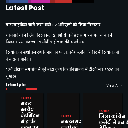
Latest Post
मोटरसाइकिल चोरी करने वाले 02 अभियुक्तों को किया गिरफ्तार
शासनादेशों को ठेंगा दिखाकर 12 वर्षों से जमे भ्रष्ट ग्राम पंचायत सचिव के
निलंबन, स्थानांतरण एवं सीबीआई जांच की उठाई मांग
दिव्यांगजन सशक्तिकरण विभाग की पहल, बबेरू ब्लॉक शिविर में दिव्यांगजनों
ने कराया आवेदन
12वें दीक्षांत समारोह से पूर्व बांदा कृषि विश्वविद्यालय में दीक्षोत्सव 2026 का
शुभारंभ
Lifestyle
View All
BANDA
मंडल
शासनादेशों को ठेंगा दिखाकर 12 वर्षों
स्तरीय
BANDA
से जमे भ्रष्ट ग्राम पंचायत सचिव के
बैडमिंटन
जिला कांग्रेस
BANDA
निलंबन, स्थानांतरण एवं सीबीआई
Mitesh Kumar
में हार्पर
जरूरतमंद
कमेटी ने बता
जांच की उठाई मांग
2
क्लब का
बच्चों को