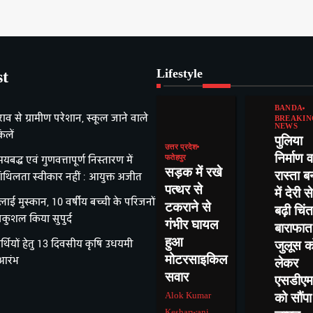
Lifestyle
st
BANDA
राव से ग्रामीण परेशान, स्कूल जाने वाले
BREAKIN
NEWS
िलें
पुलिया
उत्तर प्रदेश
निर्माण व
यबद्ध एवं गुणवत्तापूर्ण निस्तारण में
फतेहपुर
सड़क में रखे
रास्ता ब
िथिलता स्वीकार नहीं : आयुक्त अजीत
पत्थर से
में देरी से
ई मुस्कान, 10 वर्षीय बच्ची के परिजनों
टकराने से
बढ़ी चिंत
ुशल किया सुपुर्द
गंभीर घायल
बाराफात
हुआ
र्थियों हेतु 13 दिवसीय कृषि उधयमी
जुलूस क
मोटरसाइकिल
 आरंभ
लेकर
सवार
एसडीएम
Alok Kumar
को सौंपा
Kesharwani