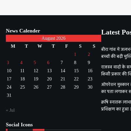
News Calender
Latest Po
August 2026
M
T
W
T
F
S
S
बीरा गांव में जलभ
1
2
बच्चों की बढ़ी मुश्क
3
4
5
6
7
8
9
राजस्व वादों के सम
10
11
12
13
14
15
16
किसी प्रकार की श
17
18
19
20
21
22
23
ऑपरेशन मुस्कान ला
24
25
26
27
28
29
30
का पता लगाकर सक
31
क्रषि स्नातक लाभा
प्रशिक्षण का हुआ
« Jul
Social Icons