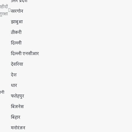
उत्तर प्रदेश
हीदों
खरगोन
रक्षा
झाबुआ
ठीकरी
दिल्ली
दिल्ली एनसीआर
देवरिया
देश
धार
ानी
फतेहपुर
बिजनेस
बिहार
मनोरंजन