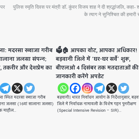
 पर
पुलिस स्मृति दिवस पर मंत्री डॉ. कुंवर विजय शाह ने दी श्रद्धांजलि, कहा- श
के त्याग ने सुनिश्चित की हमारी सु
ला: मदरसा ख्वाजा गरीब
🗳️🏠 आपका वोट, आपका अधिकार!
सालाना जलसा संपन्न;
बड़वानी जिले में ‘घर-घर सर्वे’ शुरू,
ात, तकरीर और देशप्रेम का
बीएलओ 4 दिसंबर तक मतदाताओं की
जानकारी करेंगे अपडेट
्ला स्थित मदरसा ख्वाजा गरीब
बड़वानी। ​भारत निर्वाचन आयोग के निर्देशानुसार, बड़व
ाना जलसा (16वां सालाना जलसा)
जिले में निर्वाचक नामावली के विशेष गहन पुनरीक्षण
मिक माहौल…
(Special Intensive Revision – SIR)…