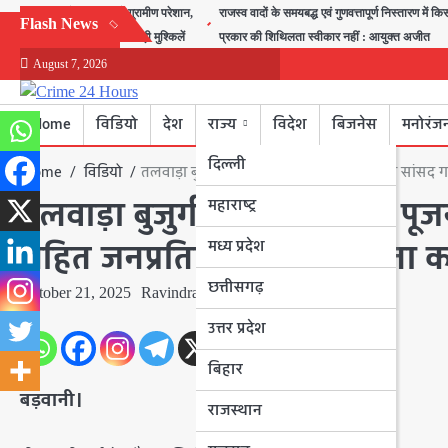
Skip
बीरा गांव में जलभराव से ग्रामीण परेशान,
राजस्व वादों के समयबद्ध एवं गुणवत्तापूर्ण निस्तारण में कि
Flash News
to
स्कूल जाने वाले बच्चों की बढ़ी मुश्किलें
प्रकार की शिथिलता स्वीकार नहीं : आयुक्त अजीत
content
August 7, 2026
Home
विडियो
देश
राज्य
विदेश
बिजनेस
मनोरंज
दिल्ली
Home
विडियो
तलवाड़ा बुजुर्ग में हुआ गौवर्धन पूजन, लोकसभा सांसद ग
तलवाड़ा बुजुर्ग में हुआ गौवर्धन प
महाराष्ट्र
मध्य प्रदेश
सहित जनप्रतिनिधियों ने गौमाता 
छत्तीसगढ़
October 21, 2025
Ravindra Nagar
उत्तर प्रदेश
बिहार
बड़वानी।
राजस्थान