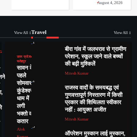
August 4, 2026
Travel
View All
View All
1
बीरा गांव में जलभराव से ग्रामीण
G
परेशान, स्कूल जाने वाले बच्चों
उत्तर प्रदेश
फतेहपुर
की बढ़ी मुश्किलें
सावन के
Mitesh Kumar
पहले
नने
2
सोमवार में
राजस्व वादों के समयबद्ध एवं
कुंडेश्वर
ा,
गुणवत्तापूर्ण निस्तारण में किसी
धाम में
प्रकार की शिथिलता स्वीकार
लगी
ो
नहीं : आयुक्त अजीत
भक्तो की
Mitesh Kumar
कतार
3
Alok
ऑपरेशन मुस्कान लाई मुस्कान,
Kumar