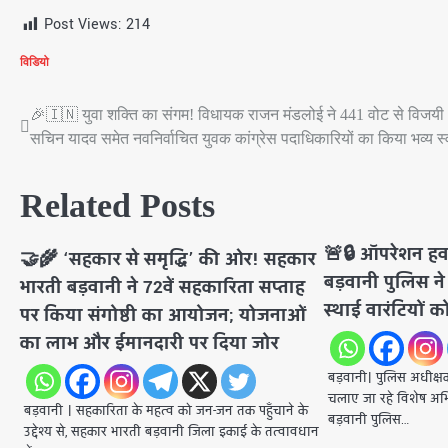
Post Views:
214
विडियो
🎉🇮🇳 युवा शक्ति का संगम! विधायक राजन मंडलोई ने 441 वोट से विजयी
Post
सचिन यादव समेत नवनिर्वाचित युवक कांग्रेस पदाधिकारियों का किया भव्य स
navigation
Related Posts
🚨🔒 ऑपरेशन ह
🤝🌾 ‘सहकार से समृद्धि’ की ओर! सहकार
बड़वानी पुलिस ने
भारती बड़वानी ने 72वें सहकारिता सप्ताह
स्थाई वारंटियों को
पर किया संगोष्ठी का आयोजन; योजनाओं
का लाभ और ईमानदारी पर दिया जोर
बड़वानी। ​पुलिस अधीक्ष
चलाए जा रहे विशेष अ
बड़वानी । ​सहकारिता के महत्व को जन-जन तक पहुँचाने के
बड़वानी पुलिस…
उद्देश्य से, सहकार भारती बड़वानी जिला इकाई के तत्वावधान