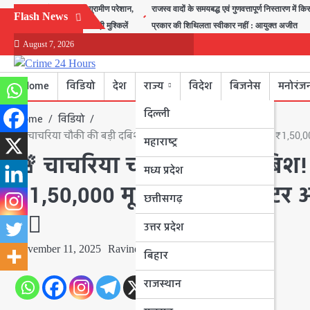
Skip
बीरा गांव में जलभराव से ग्रामीण परेशान,
राजस्व वादों के समयबद्ध एवं गुणवत्तापूर्ण निस्तारण में कि
Flash News
to
स्कूल जाने वाले बच्चों की बढ़ी मुश्किलें
प्रकार की शिथिलता स्वीकार नहीं : आयुक्त अजीत
content
August 7, 2026
Home
विडियो
देश
राज्य
विदेश
बिजनेस
मनोरंज
दिल्ली
Home
विडियो
🚨 चाचरिया चौकी की बड़ी दबिश! सेंधवा ग्रामीण पुलिस ने धनोरा से ₹1,50,
महाराष्ट्र
🚨 चाचरिया चौकी की बड़ी दबिश! स
मध्य प्रदेश
₹1,50,000 मूल्य की 360 लीटर अ
छत्तीसगढ़
👮‍♂️
उत्तर प्रदेश
November 11, 2025
Ravindra Nagar
बिहार
राजस्थान