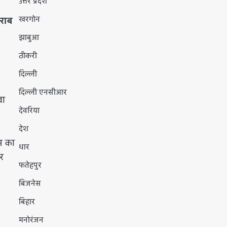
उत्तर प्रदेश
खरगोन
शराब
झाबुआ
ठीकरी
दिल्ली
दिल्ली एनसीआर
वा
देवरिया
देश
म का
धार
र
फतेहपुर
बिजनेस
बिहार
मनोरंजन