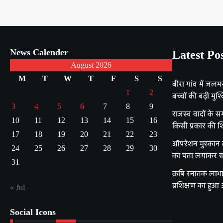
News Calender
Latest Po
August 2026
M
T
W
T
F
S
S
बीरा गांव में जलभ
1
2
बच्चों की बढ़ी मुश्क
3
4
5
6
7
8
9
राजस्व वादों के सम
10
11
12
13
14
15
16
किसी प्रकार की श
17
18
19
20
21
22
23
ऑपरेशन मुस्कान ला
24
25
26
27
28
29
30
का पता लगाकर सक
31
क्रषि स्नातक लाभा
प्रशिक्षण का हुआ
« Jul
Social Icons