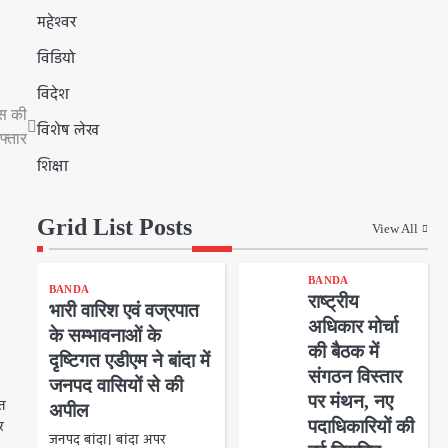
महेश्वर
विडियो
विदेश
िस की
विशेष लेख
फ्तार
शिक्षा
Grid List Posts
View All
ो
BANDA
BANDA
राष्ट्रीय
भारी वारिश एवं वज्रपात
अधिकार मोर्चा
के सम्भावनाओं के
की बैठक में
दृष्टिगत एडीएम ने बांदा में
संगठन विस्तार
जनपद वासियों से की
पर मंथन, नए
रत
अपील
पदाधिकारियों की
र
जनपद बांदा। बांदा अपर