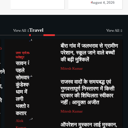
August 4, 2026
Travel
View All
View All
1
बीरा गांव में जलभराव से ग्रामीण
G
परेशान, स्कूल जाने वाले बच्चों
उत्तर प्रदेश
फतेहपुर
की बढ़ी मुश्किलें
सावन के
Mitesh Kumar
पहले
नने
2
सोमवार में
राजस्व वादों के समयबद्ध एवं
कुंडेश्वर
ा,
गुणवत्तापूर्ण निस्तारण में किसी
धाम में
प्रकार की शिथिलता स्वीकार
लगी
ो
नहीं : आयुक्त अजीत
भक्तो की
Mitesh Kumar
कतार
3
Alok
ऑपरेशन मुस्कान लाई मुस्कान,
Kumar