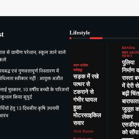
Lifestyle
st
BANDA
राव से ग्रामीण परेशान, स्कूल जाने वाले
BREAKIN
NEWS
िलें
पुलिया
उत्तर प्रदेश
निर्माण व
यबद्ध एवं गुणवत्तापूर्ण निस्तारण में
फतेहपुर
सड़क में रखे
रास्ता ब
िथिलता स्वीकार नहीं : आयुक्त अजीत
पत्थर से
में देरी से
ई मुस्कान, 10 वर्षीय बच्ची के परिजनों
टकराने से
बढ़ी चिंत
ुशल किया सुपुर्द
गंभीर घायल
बाराफात
हुआ
र्थियों हेतु 13 दिवसीय कृषि उधयमी
जुलूस क
मोटरसाइकिल
 आरंभ
लेकर
सवार
एसडीएम
Alok Kumar
को सौंपा
Kesharwani