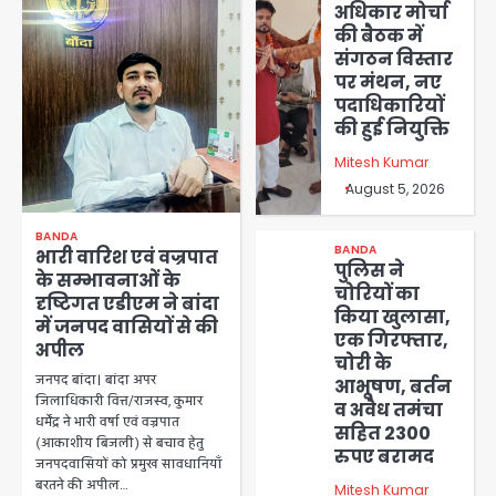
अधिकार मोर्चा
की बैठक में
संगठन विस्तार
पर मंथन, नए
पदाधिकारियों
की हुई नियुक्ति
Mitesh Kumar
August 5, 2026
BANDA
BANDA
भारी वारिश एवं वज्रपात
पुलिस ने
के सम्भावनाओं के
चोरियों का
दृष्टिगत एडीएम ने बांदा
किया खुलासा,
में जनपद वासियों से की
एक गिरफ्तार,
अपील
चोरी के
जनपद बांदा। बांदा अपर
आभूषण, बर्तन
जिलाधिकारी वित्त/राजस्व, कुमार
व अवैध तमंचा
धर्मेंद्र ने भारी वर्षा एवं वज्रपात
सहित 2300
(आकाशीय बिजली) से बचाव हेतु
रुपए बरामद
जनपदवासियों को प्रमुख सावधानियाँ
बरतने की अपील…
Mitesh Kumar