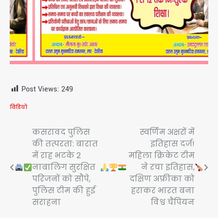
Post Views:
249
विडियो
Post
कसरावद पुलिस
स्वर्णिम अक्षरों में
की तत्परता: बारात
इतिहास दर्ज!
navigation
में राह भटके 2
महिला क्रिकेट टीम
नाबालिग सुरक्षित
ने रचा इतिहास,
परिजनों को सौंपे,
दक्षिण अफ्रीका को
पुलिस टीम की हुई
हराकर भारत बना
सराहना
विश्व चैंपियन