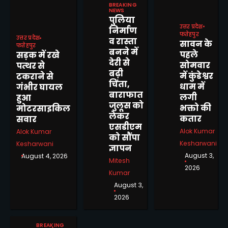
BREAKING
NEWS
पुलिया
उत्तर प्रदेश
निर्माण
फतेहपुर
उत्तर प्रदेश
व रास्ता
सावन के
फतेहपुर
बनने में
पहले
सड़क में रखे
देरी से
सोमवार
पत्थर से
बढ़ी
में कुंडेश्वर
टकराने से
चिंता,
धाम में
गंभीर घायल
बाराफात
लगी
हुआ
जुलूस को
भक्तो की
मोटरसाइकिल
लेकर
कतार
सवार
एसडीएम
Alok Kumar
Alok Kumar
को सौंपा
Kesharwani
Kesharwani
ज्ञापन
August 3,
August 4, 2026
Mitesh
2026
Kumar
August 3,
राजस्व वादों के समयबद्ध एवं
2026
गुणवत्तापूर्ण निस्तारण में किसी
प्रकार की शिथिलता स्वीकार नहीं :
Mitesh Kumar
BREAKING