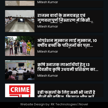
राजस्व वादों के समयबद्ध एवं
गुणवत्तापूर्ण निस्तारण में किसी
प्रकार की शिथिलता स्वीकार नहीं :
Mitesh Kumar
आयुक्त अजीत
2
ऑपरेशन मुस्कान लाई मुस्कान, 10
वर्षीय बच्ची के परिजनों का पता
लगाकर सकुशल किया सुपुर्द
Mitesh Kumar
3
क्रषि स्नातक लाभार्थियों हेतु 13
दिवसीय कृषि उधयमी प्रशिक्षण का
हुआ आरंभ
Mitesh Kumar
4
रबी फसलों के लिए अभी भी जारी है
बीजों की बुकिंग, किसान शीघ्र करें
ऑनलाइन बुकिंग
Mitesh Kumar
5
Website Design by: RK Technologies | Novel