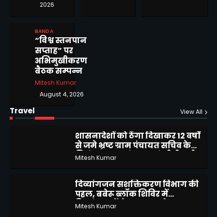
विश्वविद्यालय में दीक्षोत्सव 2026 का
4
2026
शुभारंभ
Mitesh Kumar
BANDA
बीरा गांव में जलभराव से ग्रामीण
“विश्व स्तनपान
परेशान, स्कूल जाने वाले बच्चों की
5
सप्ताह” पर
बढ़ी मुश्किलें
अभिमुखीकरण
Mitesh Kumar
बैठक सम्पन्न
Mitesh Kumar
मोटरसाइकिल चोरी करने वाले 02
August 4, 2026
अभियुक्तों को किया गिरफ्तार
1
Mitesh Kumar
Travel
View All
शासनादेशों को ठेंगा दिखाकर 12 वर्षों
से जमे भ्रष्ट ग्राम पंचायत सचिव के
2
निलंबन, स्थानांतरण एवं सीबीआई
Mitesh Kumar
जांच की उठाई मांग
दिव्यांगजन सशक्तिकरण विभाग की
पहल, बबेरू ब्लॉक शिविर में
3
दिव्यांगजनों ने कराया आवेदन
Mitesh Kumar