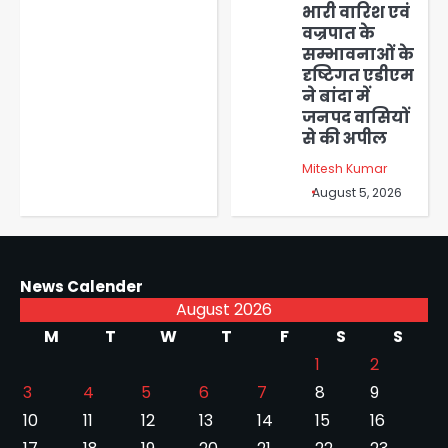
भारी वारिश एवं
वज्रपात के
सम्भावनाओं के
दृष्टिगत एडीएम
ने बांदा में
जनपद वासियों
से की अपील
Mitesh Kumar
August 5, 2026
News Calender
August 2026
M
T
W
T
F
S
S
1
2
3
4
5
6
7
8
9
10
11
12
13
14
15
16