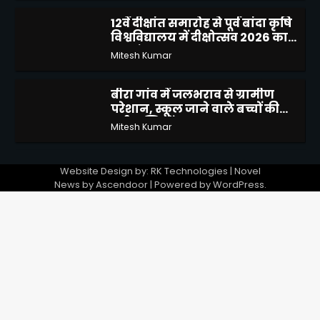
12वें दीक्षांत समारोह से पूर्व बांदा कृषि
विश्वविद्यालय में दीक्षोत्सव 2026 का
4
शुभारंभ
Mitesh Kumar
बीरा गांव में जलभराव से ग्रामीण
परेशान, स्कूल जाने वाले बच्चों की
5
बढ़ी मुश्किलें
Mitesh Kumar
मोटरसाइकिल चोरी करने वाले 02
Website Design by: RK Technologies | Novel
अभियुक्तों को किया गिरफ्तार
1
News by
Ascendoor
| Powered by
WordPress
.
Mitesh Kumar
शासनादेशों को ठेंगा दिखाकर 12 वर्षों
से जमे भ्रष्ट ग्राम पंचायत सचिव के
2
निलंबन, स्थानांतरण एवं सीबीआई
Mitesh Kumar
जांच की उठाई मांग
दिव्यांगजन सशक्तिकरण विभाग की