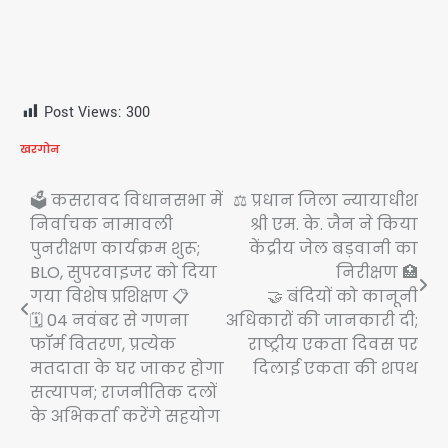
Post Views:
300
खरगोन
Post
🗳️ कसरावद विधानसभा में
⚖️ प्रधान जिला न्यायाधीश
निर्वाचक नामावली
श्री एम. के. जैन ने किया
navigation
पुनरीक्षण कार्यक्रम शुरू;
केंद्रीय जेल बड़वानी का
BLO, सुपरवाइजर को दिया
निरीक्षण 🏥
गया विशेष प्रशिक्षण 📋
🤝 बंदियों को कानूनी
🗓️ 04 नवंबर से गणना
अधिकारों की जानकारी दी;
फॉर्म वितरण, प्रत्येक
राष्ट्रीय एकता दिवस पर
मतदाता के घर जाकर होगा
दिलाई एकता की शपथ
सत्यापन; राजनीतिक दलों
के अभिकर्ता करेंगे सहयोग