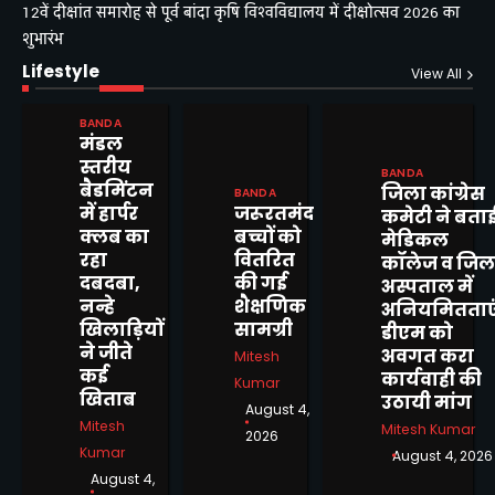
12वें दीक्षांत समारोह से पूर्व बांदा कृषि विश्वविद्यालय में दीक्षोत्सव 2026 का
शुभारंभ
Lifestyle
View All
BANDA
मंडल
स्तरीय
BANDA
बैडमिंटन
जिला कांग्रेस
BANDA
में हार्पर
जरूरतमंद
कमेटी ने बता
क्लब का
बच्चों को
मेडिकल
शासनादेशों को ठेंगा दिखाकर 12 वर्षों
रहा
वितरित
कॉलेज व जिल
से जमे भ्रष्ट ग्राम पंचायत सचिव के
2
दबदबा,
की गई
अस्पताल में
निलंबन, स्थानांतरण एवं सीबीआई
Mitesh Kumar
नन्हे
शैक्षणिक
अनियमितताएं
जांच की उठाई मांग
खिलाड़ियों
सामग्री
डीएम को
ने जीते
अवगत करा
Mitesh
दिव्यांगजन सशक्तिकरण विभाग की
कई
कार्यवाही की
पहल, बबेरू ब्लॉक शिविर में
Kumar
3
खिताब
उठायी मांग
दिव्यांगजनों ने कराया आवेदन
August 4,
Mitesh Kumar
Mitesh
Mitesh Kumar
2026
Kumar
August 4, 2026
12वें दीक्षांत समारोह से पूर्व बांदा कृषि
August 4,