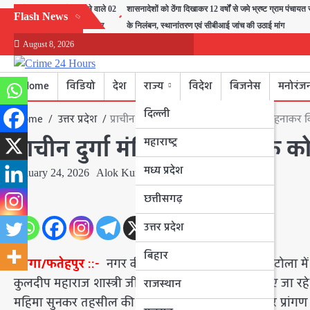
Skip
मोटरसाइकिल चोरी करने वाले 02
शासनादेशों को ठेंगा दिखाकर 12 वर्षों से जमे भ्रष्ट ग्राम पंचाय
Flash News
to
अभियुक्तों को किया गिरफ्तार
के निलंबन, स्थानांतरण एवं सीबीआई जांच की उठाई मांग
content
August 8, 2026
Home
विडियो
देश
राज्य
विदेश
बिजनेस
मनोरंज
दिल्ली
Home
उत्तर प्रदेश
प्राचीन दुर्गा मंदिर में कथावाचक को माला पहनाकर 
प्राचीन दुर्गा मंदिर में कथावाच
महाराष्ट्र
मध्य प्रदेश
January 24, 2026
Alok Kumar Kesharwani
छत्तीसगढ़
उत्तर प्रदेश
बिहार
खागा/फतेहपुर ::-
नगर की सबसे प्राचीन दुर्गा मंदिर नीमटोल
कुलदीप महाराज शास्त्री जी की ओजपूर्ण मधुर कंठ से किए जा रह
राजस्थान
महिमा सुनकर तहसील की मंडलेश्वर करीना मौसी ने मंदिर प्रांगण