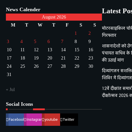
News Calender
Latest Po
August 2026
M
T
W
T
F
S
S
मोटरसाइकिल चोरी 
1
2
गिरफ्तार
3
4
5
6
7
8
9
शासनादेशों को ठेंगा
10
11
12
13
14
15
16
पंचायत सचिव के 
17
18
19
20
21
22
23
की उठाई मांग
24
25
26
27
28
29
30
दिव्यांगजन सशक्
31
शिविर में दिव्यां
12वें दीक्षांत समार
« Jul
दीक्षोत्सव 2026 क
Social Icons
Facebook
Instagram
youtube
Twitter