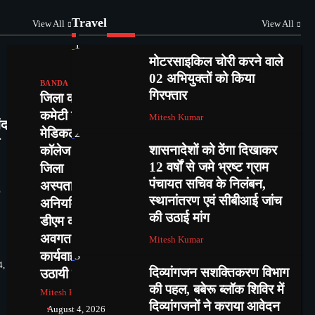
Travel
View All
View All
1
मोटरसाइकिल चोरी करने वाले
02 अभियुक्तों को किया
BANDA
गिरफ्तार
जिला कांग्रेस
कमेटी ने बताई
Mitesh Kumar
ंद
मेडिकल
2
शासनादेशों को ठेंगा दिखाकर
कॉलेज व
12 वर्षों से जमे भ्रष्ट ग्राम
जिला
पंचायत सचिव के निलंबन,
अस्पताल में
स्थानांतरण एवं सीबीआई जांच
अनियमितताएं,
की उठाई मांग
डीएम को
अवगत करा
Mitesh Kumar
कार्यवाही की
3
4,
दिव्यांगजन सशक्तिकरण विभाग
उठायी मांग
की पहल, बबेरू ब्लॉक शिविर में
Mitesh Kumar
दिव्यांगजनों ने कराया आवेदन
August 4, 2026