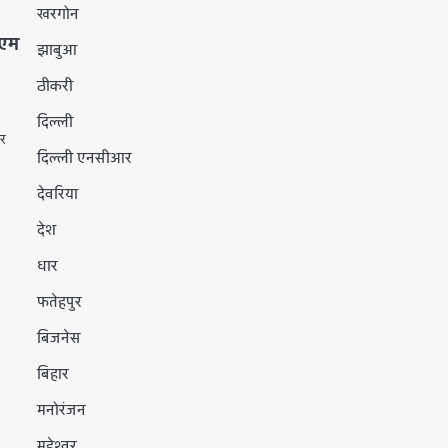
खरगोन
 एम
झाबुआ
ठीकरी
दिल्ली
ार
दिल्ली एनसीआर
देवरिया
देश
धार
फतेहपुर
बिजनेस
बिहार
मनोरंजन
महेश्वर