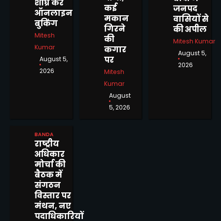
शीघ्र करें
कई
जनपद
ऑनलाइन
मकान
वासियों से
बुकिंग
गिरने
की अपील
Mitesh
की
Mitesh Kumar
Kumar
कगार
August 5,
पर
August 5,
2026
पुलिस व राजस्व विभाग की संयुक्त
2026
Mitesh
टीमों द्वारा जनता की शिकायतें सुन
Kumar
किया उनका निस्तारण
Mitesh Kumar
August
2
5, 2026
बसपा ने शोकाकुल परिवार को दी
सांत्वना, कहा इस दुःख की घड़ी में
BANDA
पार्टी परिवार के साथ खड़ी है
Mitesh Kumar
राष्ट्रीय
3
अधिकार
मोर्चा की
खाद लेने पहुंचे सैकड़ों किसान खाद न
बैठक में
मिलने से हुए मायूस, मंगलवार को
संगठन
वितरण का मिला आश्वासन
Mitesh Kumar
विस्तार पर
4
मंथन, नए
पदाधिकारियों
कृष्णा पासवान राज्य मंत्री ने किया