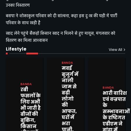
उनका निस्तारण
बसपा ने शोकाकुल परिवार को दी सांत्वना, कहा इस दुःख की घड़ी में पार्टी
परिवार के साथ खड़ी है
खाद लेने पहुंचे सैकड़ों किसान खाद न मिलने से हुए मायूस, मंगलवार को
वितरण का मिला आश्वासन
Lifestyle
View All
BANDA
मवई
बुजुर्ग में
नाली
BANDA
जाम से
BANDA
रबी
बढ़ी
भारी वारिश
फसलों के
लोगो
एवं वज्रपात
लिए अभी
की
के
भी जारी है
आफत,
सम्भावनाओं
बीजों की
घरों में
के दृष्टिगत
बुकिंग,
भरा
एडीएम ने
किसान
पानी,
बांदा में