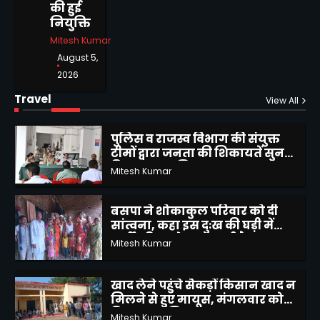
की हुई
किशनपुर,बदनमऊ,कोट पुल का
नियुक्ति
निरिक्षण
Alok Kumar Kesharwani
5
Mitesh Kumar
August 5,
बांदा पैरामेडिकल कॉलेज एंड नर्सिंग
2026
स्कूल का द्वितीय दीक्षांत समारोह
भव्यता के साथ संपन्न
Travel
Mitesh Kumar
View All
1
पुलिस व राजस्व विभाग की संयुक्त
टीमों द्वारा जनता की शिकायतें सुन
किया उनका निस्तारण
Mitesh Kumar
2
बसपा ने शोकाकुल परिवार को दी
सांत्वना, कहा इस दुःख की घड़ी में
पार्टी परिवार के साथ खड़ी है
Mitesh Kumar
3
खाद लेने पहुंचे सैकड़ों किसान खाद न
मिलने से हुए मायूस, मंगलवार को
वितरण का मिला आश्वासन
Mitesh Kumar