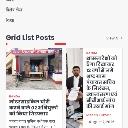
विशेष लेख
शिक्षा
Grid List Posts
View All
BANDA
शासनादेशों को
ठेंगा दिखाकर
12 वर्षों से जमे
भ्रष्ट ग्राम
पंचायत सचिव
के निलंबन,
स्थानांतरण एवं
BANDA
सीबीआई जांच
मोटरसाइकिल चोरी
की उठाई मांग
करने वाले 02 अभियुक्तों
को किया गिरफ्तार
Mitesh Kumar
जनपद बांदा। पुलिस अधीक्षक बांदा
August 7, 2026
पलाश बंसल के निर्देशन में जनपद में