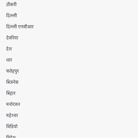
ठीकरी
दिल्ली
दिल्ली एनसीआर
देवरिया
देश
धार
फतेहपुर
बिजनेस
बिहार
मनोरंजन
महेश्वर
विडियो
विदेश