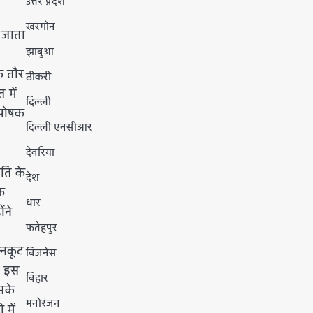
उत्तर प्रदेश
खरगोन
 जाता
झाबुआ
क तौर
ठीकरी
 में
दिल्ली
 पोषक
दिल्ली एनसीआर
देवरिया
ृति के
देश
े
धार
ंने
फतेहपुर
्नकूट
बिजनेस
। इस
बिहार
सके
मनोरंजन
 में