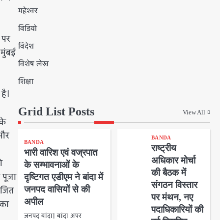
महेश्वर
विडियो
े पर
विदेश
मुंबई
विशेष लेख
शिक्षा
है।
Grid List Posts
View All
के
 और
BANDA
BANDA
राष्ट्रीय
भारी वारिश एवं वज्रपात
अधिकार मोर्चा
े
के सम्भावनाओं के
की बैठक में
 पूजा
दृष्टिगत एडीएम ने बांदा में
संगठन विस्तार
जनपद वासियों से की
ोजित
पर मंथन, नए
अपील
यका
पदाधिकारियों की
जनपद बांदा। बांदा अपर