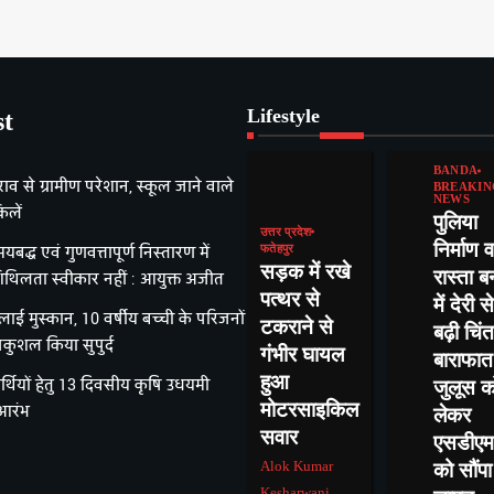
Lifestyle
st
BANDA
राव से ग्रामीण परेशान, स्कूल जाने वाले
BREAKIN
NEWS
िलें
पुलिया
उत्तर प्रदेश
निर्माण व
यबद्ध एवं गुणवत्तापूर्ण निस्तारण में
फतेहपुर
सड़क में रखे
रास्ता ब
िथिलता स्वीकार नहीं : आयुक्त अजीत
पत्थर से
में देरी से
ई मुस्कान, 10 वर्षीय बच्ची के परिजनों
टकराने से
बढ़ी चिंत
ुशल किया सुपुर्द
गंभीर घायल
बाराफात
हुआ
र्थियों हेतु 13 दिवसीय कृषि उधयमी
जुलूस क
मोटरसाइकिल
 आरंभ
लेकर
सवार
एसडीएम
Alok Kumar
को सौंपा
Kesharwani