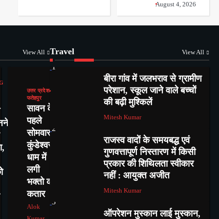
August 4, 2026
Travel
View All
View All
1
बीरा गांव में जलभराव से ग्रामीण
G
परेशान, स्कूल जाने वाले बच्चों
उत्तर प्रदेश
फतेहपुर
की बढ़ी मुश्किलें
सावन के
Mitesh Kumar
पहले
नने
2
सोमवार में
राजस्व वादों के समयबद्ध एवं
कुंडेश्वर
ा,
गुणवत्तापूर्ण निस्तारण में किसी
धाम में
प्रकार की शिथिलता स्वीकार
लगी
ो
नहीं : आयुक्त अजीत
भक्तो की
Mitesh Kumar
कतार
3
Alok
ऑपरेशन मुस्कान लाई मुस्कान,
Kumar