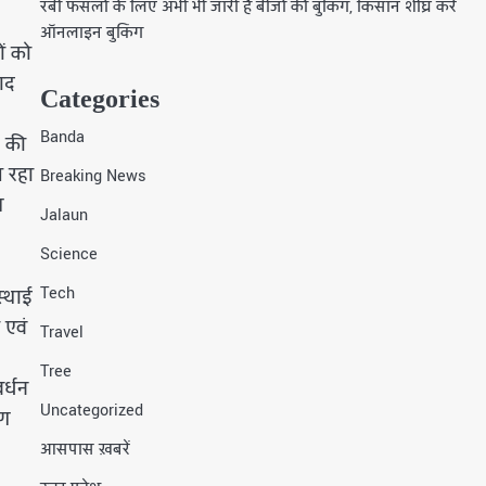
रबी फसलों के लिए अभी भी जारी है बीजों की बुकिंग, किसान शीघ्र करें
ऑनलाइन बुकिंग
ों को
बाद
Categories
Banda
त की
आ रहा
Breaking News
ज
Jalaun
Science
Tech
स्थाई
 एवं
Travel
Tree
र्धन
Uncategorized
रण
आसपास ख़बरें