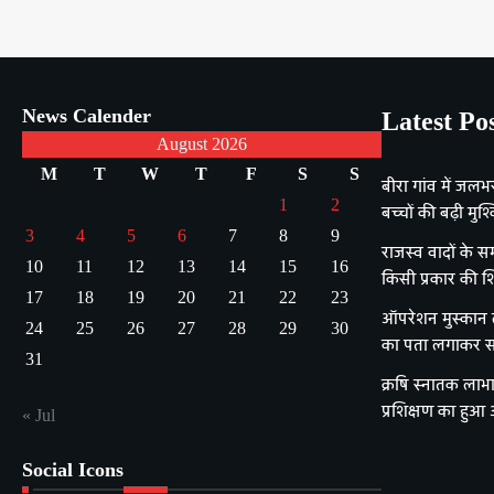
News Calender
Latest Po
August 2026
M
T
W
T
F
S
S
बीरा गांव में जलभ
1
2
बच्चों की बढ़ी मुश्क
3
4
5
6
7
8
9
राजस्व वादों के सम
10
11
12
13
14
15
16
किसी प्रकार की श
17
18
19
20
21
22
23
ऑपरेशन मुस्कान ला
24
25
26
27
28
29
30
का पता लगाकर सक
31
क्रषि स्नातक लाभा
प्रशिक्षण का हुआ
« Jul
Social Icons