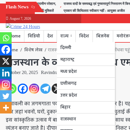
Skip
बीरा गांव में जलभराव से ग्रामीण परेशान,
राजस्व वादों के समयबद्ध एवं गुणवत्तापूर्ण निस्तारण में कि
Flash News
to
स्कूल जाने वाले बच्चों की बढ़ी मुश्किलें
प्रकार की शिथिलता स्वीकार नहीं : आयुक्त अजीत
content
August 7, 2026
Home
विडियो
देश
राज्य
विदेश
बिजनेस
मनोरंज
दिल्ली
Home
विशेष लेख
राजस्थान के व्यापारियों के साथ एमपी के सेंधवा पहु
राजस्थान के व्यापारियों के साथ एम
महाराष्ट्र
मध्य प्रदेश
October 20, 2025
Ravindra Nagar
छत्तीसगढ़
उत्तर प्रदेश
दीपावली का जगमगाता पर्व आनंद और उल्लास का अवसर है। यह उत
बिहार
और जहां भवनों, घरों, दुकानों, मकानों, कार्यालयों में रंगाई, पु
राजस्थान
इस सांस्कृतिक उत्सव में बाजारों में सज़ावट के सामानों के साथ स
व्यंजन बनाए जाते है। दीपावली के इस उत्सव में रिश्तेदारों, न