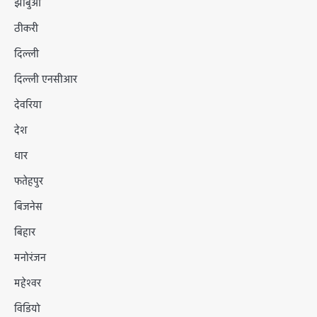
झाबुआ
ठीकरी
दिल्ली
दिल्ली एनसीआर
देवरिया
देश
धार
फतेहपुर
बिजनेस
बिहार
मनोरंजन
महेश्वर
विडियो