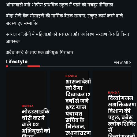
आंगनबाड़ी बनी शोपीस प्राथमिक स्कूल में पढ़ने को मजबूर नौनिहाल
बाँदा रोटी बैंक सोसाइटी की मासिक बैठक सम्पन्न, उत्कृष्ट कार्य करने वाले
सदस्य हुए सम्मानित
स्वराज कॉलोनी में महिलाओं को स्वच्छता और पर्यावरण संरक्षण के प्रति किया
जागरूक
अवैध तमंचे के साथ एक अभियुक्त गिरफ्तार
Lifestyle
View All
BANDA
शासनादेशों
को ठेंगा
BANDA
दिखाकर 12
दिव्यांगजन
वर्षों से जमे
सशक्तिकरण
BANDA
भ्रष्ट ग्राम
विभाग की
मोटरसाइकिल
पंचायत
पहल, बबेरू
चोरी करने
सचिव के
ब्लॉक शिविर
वाले 02
निलंबन,
में
अभियुक्तों को
स्थानांतरण
दिव्यांगजनों