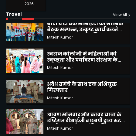
2026
Alok Kumar Kesharwani
1
Travel
View All
बाँदा रोटी बैंक सोसाइटी की मासिक
बैठक सम्पन्न, उत्कृष्ट कार्य करने
वाले सदस्य हुए सम्मानित
Mitesh Kumar
2
स्वराज कॉलोनी में महिलाओं को
स्वच्छता और पर्यावरण संरक्षण के
प्रति किया जागरूक
Mitesh Kumar
3
अवैध तमंचे के साथ एक अभियुक्त
गिरफ्तार
Mitesh Kumar
4
श्रावण सोमवार और कांवड़ यात्रा के
दृष्टिगत डीआईजी व एसपी द्वारा रुट
मार्च कर बाम्बेश्वर मंदिर की सुरक्षा
Mitesh Kumar
व्यवस्था का लिया जायजा
5