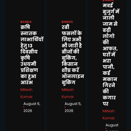
BANDA
मवई
बुजुर्ग में
नाली
BANDA
BANDA
जाम से
क्रषि
रबी
बढ़ी
स्नातक
फसलों के
लोगो
लाभार्थियों
लिए अभी
की
हेतु 13
भी जारी है
आफत,
दिवसीय
बीजों की
घरों में
कृषि
बुकिंग,
भरा
उधयमी
किसान
पानी,
प्रशिक्षण
शीघ्र करें
कई
का हुआ
ऑनलाइन
मकान
आरंभ
बुकिंग
बांदा पैरामेडिकल कॉलेज एंड नर्सिंग
गिरने
स्कूल का द्वितीय दीक्षांत समारोह
Mitesh
Mitesh
की
भव्यता के साथ संपन्न
Kumar
Kumar
Mitesh Kumar
कगार
2
पर
August 6,
August 5,
2026
2026
Mitesh
पुलिस व राजस्व विभाग की संयुक्त
टीमों द्वारा जनता की शिकायतें सुन
Kumar
किया उनका निस्तारण
August
Mitesh Kumar