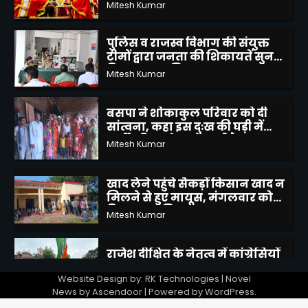
पुलिस व राजस्व विभाग की संयुक्त
टीमों द्वारा जनता की शिकायतें सुन
किया उनका निस्तारण
Mitesh Kumar
3
बसपा ने शोकाकुल परिवार को दी
सांत्वना, कहा इस दुःख की घड़ी में
पार्टी परिवार के साथ खड़ी है
Mitesh Kumar
4
खाद लेने पहुंचे सैकड़ों किसान खाद न
मिलने से हुए मायूस, मंगलवार को
वितरण का मिला आश्वासन
Mitesh Kumar
5
राजेश दीक्षित के नेतृत्व में कांग्रेसियों
का दल पहुंचा प्रयागराज, राहुल गांधी
द्वारा छात्रों की गूंज कार्यक्रम में हुए
Mitesh Kumar
शामिल
1
Website Design by: RK Technologies | Novel
बांदा पैरामेडिकल कॉलेज एंड नर्सिंग
News by
Ascendoor
| Powered by
WordPress
.
स्कूल का द्वितीय दीक्षांत समारोह