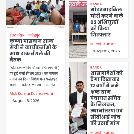
BANDA
मोटरसाइकिल
चोरी करने वाले
02 अभियुक्तों
को किया
गिरफ्तार
उत्तर प्रदेश
फतेहपुर
कृष्णा पासवान राज्य
Mitesh Kumar
मंत्री ने कार्यकर्ताओं के
August 7, 2026
साथ डाक बँगले की
बैठक
BANDA
डिजिटल लर्निंग प्रोग्राम (डी एल पी )
शासनादेशों को
पर हुई चर्चा मिशन 2027 को सफल
ठेंगा दिखाकर
बनाने का दिया विशेष मन्त्र फतेहपुर
12 वर्षों से जमे
खागा ::- कोतवाली खागा अंतर्गत…
भ्रष्ट ग्राम
Alok Kumar Kesharwani
पंचायत सचिव
August 8, 2026
के निलंबन,
स्थानांतरण एवं
सीबीआई जांच
की उठाई मांग
Mitesh Kumar