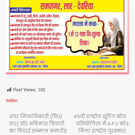
Post Views:
102
देवरिया
Post
अपर जिलाधिकारी (वि०/
45वीं राष्ट्रीय शूटिंग बॉल
रा०) डॉ० अविनाश त्रिपाठी
प्रतियोगिता में A.P.S को
navigation
का विदाई सम्मान समारोह
मिला राष्ट्रीय पुरस्कार