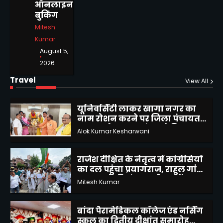
ऑनलाइन
पुलिस व राजस्व विभाग की संयुक्त
बुकिंग
टीमों द्वारा जनता की शिकायतें सुन
Mitesh
किया उनका निस्तारण
Mitesh Kumar
5
Kumar
August 5,
बुन्देलखण्ड राज्य का गठन करें
2026
प्रधानमंत्री मोदी – प्रवीण पांडे
Travel
View All
Alok Kumar Kesharwani
1
यूनिवर्सिटी लाकर खागा नगर का
नाम रोशन करने पर जिला पंचायत
अध्यक्ष को व्यापार मंडल ने किया
Alok Kumar Kesharwani
2
सम्मानित
राजेश दीक्षित के नेतृत्व में कांग्रेसियों
का दल पहुंचा प्रयागराज, राहुल गांधी
द्वारा छात्रों की गूंज कार्यक्रम में हुए
Mitesh Kumar
शामिल
3
बांदा पैरामेडिकल कॉलेज एंड नर्सिंग
स्कूल का द्वितीय दीक्षांत समारोह