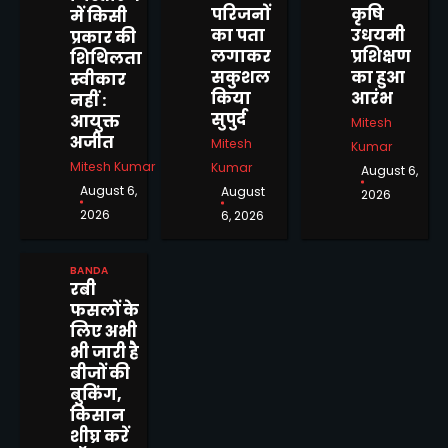
परिजनों
कृषि
में किसी
का पता
उधयमी
प्रकार की
लगाकर
प्रशिक्षण
शिथिलता
सकुशल
का हुआ
स्वीकार
किया
आरंभ
नहीं :
सुपुर्द
आयुक्त
Mitesh
अजीत
Mitesh
Kumar
यूनिवर्सिटी लाकर खागा नगर का
Mitesh Kumar
Kumar
August 6,
नाम रोशन करने पर जिला पंचायत
August 6,
August
2026
अध्यक्ष को व्यापार मंडल ने किया
Alok Kumar Kesharwani
2
2026
6, 2026
सम्मानित
राजेश दीक्षित के नेतृत्व में कांग्रेसियों
BANDA
का दल पहुंचा प्रयागराज, राहुल गांधी
रबी
द्वारा छात्रों की गूंज कार्यक्रम में हुए
Mitesh Kumar
फसलों के
शामिल
3
लिए अभी
भी जारी है
बांदा पैरामेडिकल कॉलेज एंड नर्सिंग
बीजों की
स्कूल का द्वितीय दीक्षांत समारोह
बुकिंग,
भव्यता के साथ संपन्न
Mitesh Kumar
किसान
4
शीघ्र करें