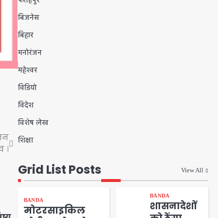
फतेहपुर
बिजनेस
बिहार
मनोरंजन
महेश्वर
विडियो
विदेश
विशेष लेख
ोजन
शिक्षा
व ।
Grid List Posts
View All
BANDA
BANDA
शासनादेशों
मोटरसाइकिल
ष्य