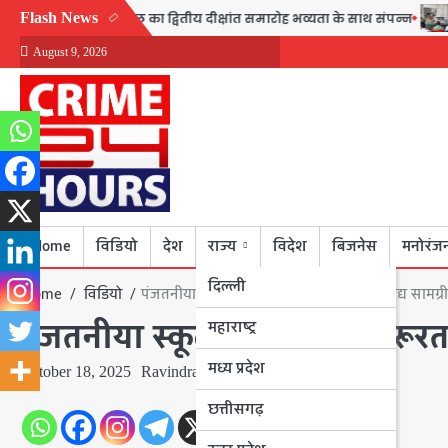
Skip
Flash News
ेज एंड नर्सिंग स्कूल का द्वितीय दीक्षांत समारोह भव्यता के साथ संपन्न
पुलि
to
August 9, 2026
content
Home
विडियो
देश
राज्य
विदेश
बिजनेस
मनोरंज
दिल्ली
Home
विडियो
पंजतनीया स्कूल के बच्चों ने जरूरतमंदों को खाद्य सामग्
पंजतनीया स्कूल के बच्चों ने जरूरत
महाराष्ट्र
मध्य प्रदेश
October 18, 2025
Ravindra Nagar
छत्तीसगढ़