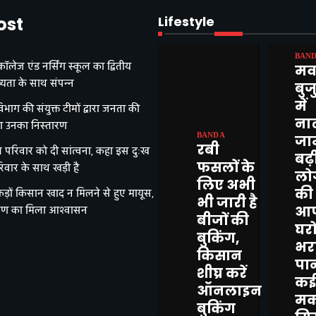
ost
Lifestyle
BAN
ॉलेज एंड नर्सिंग स्कूल का द्वितीय
मव
व्यता के साथ संपन्न
बुजु
में
भाग की संयुक्त टीमों द्वारा जनता की
ना
ा उनका निस्तारण
BANDA
जाम
रबी
परिवार को दी सांत्वना, कहा इस दुःख
बढ़
फसलों के
परिवार के साथ खड़ी है
लो
लिए अभी
की
ैकड़ों किसान खाद न मिलने से हुए मायूस,
भी जारी है
आफ
रण का मिला आश्वासन
बीजों की
घरों
बुकिंग,
भर
किसान
पान
शीघ्र करें
क
ऑनलाइन
मक
बुकिंग