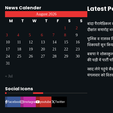
News Calender
Latest P
August 2026
M
T
W
T
F
S
S
बांदा पैरामेडिकल क
1
2
दीक्षांत समारोह भ
3
4
5
6
7
8
9
पुलिस व राजस्व वि
10
11
12
13
14
15
16
शिकायतें सुन किय
17
18
19
20
21
22
23
बसपा ने शोकाकुल 
24
25
26
27
28
29
30
की घड़ी में पार्टी 
31
खाद लेने पहुंचे स
मंगलवार को वित
« Jul
Social Icons
Facebook
Instagram
youtube
Twitter