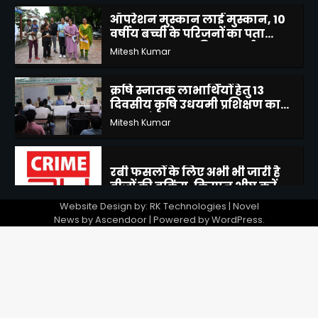
ऑपरेशन मुस्कान लाई मुस्कान, 10
वर्षीय बच्ची के परिजनों का पता
लगाकर सकुशल किया सुपुर्द
Mitesh Kumar
3
क्रषि स्नातक लाभार्थियों हेतु 13
दिवसीय कृषि उधयमी प्रशिक्षण का
हुआ आरंभ
Mitesh Kumar
4
रबी फसलों के लिए अभी भी जारी है
बीजों की बुकिंग, किसान शीघ्र करें
ऑनलाइन बुकिंग
Mitesh Kumar
Website Design by: RK Technologies | Novel
News by
Ascendoor
| Powered by
WordPress
.
5
बीरा गांव में जलभराव से ग्रामीण
परेशान, स्कूल जाने वाले बच्चों की
बढ़ी मुश्किलें
Mitesh Kumar
1