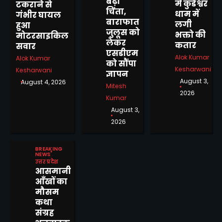
बढ़ी
में कुंडेश्वर
टकराने से
चिंता,
धाम में
गंभीर घायल
बाराफात
लगी
हुआ
जुलूस को
भक्तो की
मोटरसाइकिल
लेकर
कतार
सवार
एसडीएम
Alok Kumar
Alok Kumar
को सौंपा
Kesharwani
Kesharwani
ज्ञापन
August 3,
August 4, 2026
Mitesh
2026
Kumar
August 3,
2026
राजस्व वादों के समयबद्ध एवं
गुणवत्तापूर्ण निस्तारण में किसी
BREAKING
NEWS
प्रकार की शिथिलता स्वीकार नहीं :
Mitesh Kumar
उत्तर प्रदेश
आयुक्त अजीत
आसमानी
2
आँखों का
ऑपरेशन मुस्कान लाई मुस्कान, 10
मौसम
वर्षीय बच्ची के परिजनों का पता
कथा
लगाकर सकुशल किया सुपुर्द
संग्रह
Mitesh Kumar
3