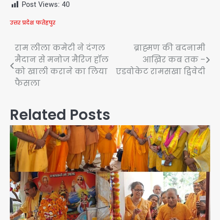
Post Views:
40
उत्तर प्रदेश
फतेहपुर
Post
राम लीला कमेटी ने दंगल
ब्राह्मण की बदनामी
मैदान से मनोज मैरिज हॉल
आख़िर कब तक –
navigation
को खाली कराने का लिया
एडवोकेट रामसखा द्विवेदी
फैसला
Related Posts