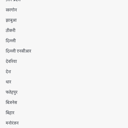
खरगोन
झाबुआ
ठीकरी
दिल्ली
दिल्ली एनसीआर
देवरिया
देश
धार
फतेहपुर
बिजनेस
बिहार
मनोरंजन