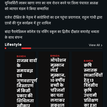
यूनिवर्सिटी लाकर खागा नगर का नाम रोशन करने पर जिला पंचायत अध्यक्ष
को व्यापार मंडल ने किया सम्मानित
राजेश दीक्षित के नेतृत्व में कांग्रेसियों का दल पहुंचा प्रयागराज, राहुल गांधी द्वारा
छात्रों की गूंज कार्यक्रम में हुए शामिल
बांदा पैरामेडिकल कॉलेज एंड नर्सिंग स्कूल का द्वितीय दीक्षांत समारोह भव्यता
के साथ संपन्न
Lifestyle
View All
BANDA
BANDA
ऑपरेशन
राजस्व वादों
BANDA
मुस्कान
क्रषि
के
लाई
स्नातक
समयबद्ध
मुस्कान,
लाभार्थियों
एवं
10 वर्षीय
हेतु 13
गुणवत्तापूर्ण
बच्ची के
दिवसीय
निस्तारण
परिजनों
कृषि
में किसी
का पता
उधयमी
प्रकार की
लगाकर
प्रशिक्षण
शिथिलता
सकुशल
का हुआ
स्वीकार