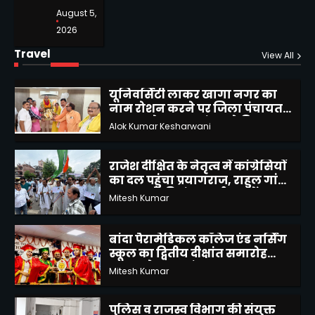
August 5,
बुन्देलखण्ड राज्य का गठन करें
2026
प्रधानमंत्री मोदी – प्रवीण पांडे
Travel
View All
Alok Kumar Kesharwani
1
यूनिवर्सिटी लाकर खागा नगर का
नाम रोशन करने पर जिला पंचायत
अध्यक्ष को व्यापार मंडल ने किया
Alok Kumar Kesharwani
2
सम्मानित
राजेश दीक्षित के नेतृत्व में कांग्रेसियों
का दल पहुंचा प्रयागराज, राहुल गांधी
द्वारा छात्रों की गूंज कार्यक्रम में हुए
Mitesh Kumar
शामिल
3
बांदा पैरामेडिकल कॉलेज एंड नर्सिंग
स्कूल का द्वितीय दीक्षांत समारोह
भव्यता के साथ संपन्न
Mitesh Kumar
4
पुलिस व राजस्व विभाग की संयुक्त