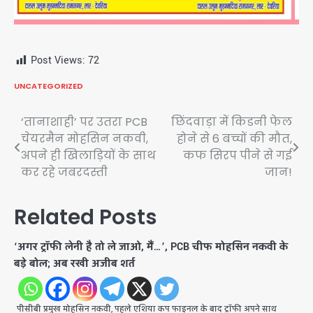
Post Views:
72
UNCATEGORIZED
Post
‘तानाशाही’ पर उतरा PCB
छिंदवाड़ा में किडनी फेल
चेयरमैन मोहसिन नकवी,
होने से 6 बच्चों की मौत,
navigation
अपने ही खिलाड़ियों के साथ
कफ सिरप पीने से गई
कर रहे जबरदस्ती
जान!
Related Posts
‘अगर ट्रॉफी लेनी है तो ले जाओ, मैं…’, PCB चीफ मोहसिन नकवी के
बड़े बोल; अब रखी अजीब शर्त
पीसीबी प्रमुख मोहसिन नकवी, पहले एशिया कप फाइनल के बाद ट्रॉफी अपने साथ