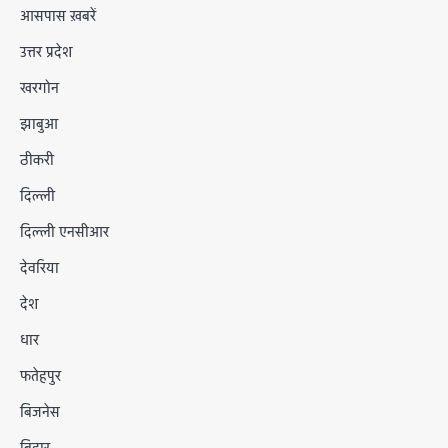
आसपास ख़बरें
उत्तर प्रदेश
खरगोन
झाबुआ
ठीकरी
दिल्ली
दिल्ली एनसीआर
देवरिया
देश
धार
फतेहपुर
बिजनेस