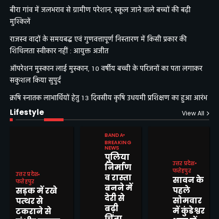
बीरा गांव में जलभराव से ग्रामीण परेशान, स्कूल जाने वाले बच्चों की बढ़ी
मुश्किलें
राजस्व वादों के समयबद्ध एवं गुणवत्तापूर्ण निस्तारण में किसी प्रकार की
शिथिलता स्वीकार नहीं : आयुक्त अजीत
ऑपरेशन मुस्कान लाई मुस्कान, 10 वर्षीय बच्ची के परिजनों का पता लगाकर
सकुशल किया सुपुर्द
क्रषि स्नातक लाभार्थियों हेतु 13 दिवसीय कृषि उधयमी प्रशिक्षण का हुआ आरंभ
Lifestyle
View All
BANDA
BREAKING
NEWS
पुलिया
उत्तर प्रदेश
निर्माण
फतेहपुर
उत्तर प्रदेश
व रास्ता
सावन के
फतेहपुर
बनने में
पहले
सड़क में रखे
देरी से
सोमवार
पत्थर से
बढ़ी
में कुंडेश्वर
टकराने से
चिंता,