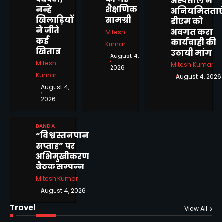
अस्पताल में
निलंबन, स्थानांतरण एवं सीबीआई
Mitesh Kumar
नन्हे
शैक्षणिक
अनियमितताएं
जांच की उठाई मांग
खिलाड़ियों
सामग्री
डीएम को
ने जीते
अवगत करा
Mitesh
दिव्यांगजन सशक्तिकरण विभाग की
कई
कार्यवाही की
पहल, बबेरू ब्लॉक शिविर में
Kumar
3
खिताब
उठायी मांग
दिव्यांगजनों ने कराया आवेदन
August 4,
Mitesh Kumar
Mitesh
Mitesh Kumar
2026
Kumar
August 4, 2026
12वें दीक्षांत समारोह से पूर्व बांदा कृषि
August 4,
विश्वविद्यालय में दीक्षोत्सव 2026 का
4
2026
शुभारंभ
Mitesh Kumar
BANDA
बीरा गांव में जलभराव से ग्रामीण
“विश्व स्तनपान
परेशान, स्कूल जाने वाले बच्चों की
5
सप्ताह” पर
बढ़ी मुश्किलें
अभिमुखीकरण
Mitesh Kumar
बैठक सम्पन्न
Mitesh Kumar
मोटरसाइकिल चोरी करने वाले 02
August 4, 2026
अभियुक्तों को किया गिरफ्तार
1
Mitesh Kumar
Travel
View All