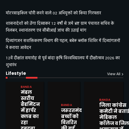
मोटरसाइकिल चोरी करने वाले 02 अभियुक्तों को किया गिरफ्तार
शासनादेशों को ठेंगा दिखाकर 12 वर्षों से जमे भ्रष्ट ग्राम पंचायत सचिव के
निलंबन, स्थानांतरण एवं सीबीआई जांच की उठाई मांग
दिव्यांगजन सशक्तिकरण विभाग की पहल, बबेरू ब्लॉक शिविर में दिव्यांगजनों
ने कराया आवेदन
12वें दीक्षांत समारोह से पूर्व बांदा कृषि विश्वविद्यालय में दीक्षोत्सव 2026 का
शुभारंभ
Lifestyle
View All
BANDA
मंडल
स्तरीय
BANDA
बैडमिंटन
जिला कांग्रेस
BANDA
में हार्पर
जरूरतमंद
कमेटी ने बता
क्लब का
बच्चों को
मेडिकल
शासनादेशों को ठेंगा दिखाकर 12 वर्षों
रहा
वितरित
कॉलेज व जिल
से जमे भ्रष्ट ग्राम पंचायत सचिव के
2
दबदबा,
की गई