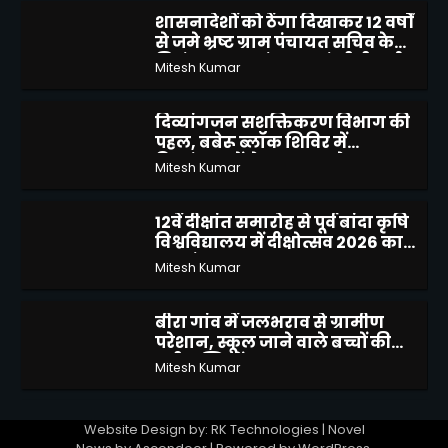
शासनादेशों को ठेंगा दिखाकर 12 वर्षों
से जमे भ्रष्ट ग्राम पंचायत सचिव के
2
निलंबन, स्थानांतरण एवं सीबीआई
Mitesh Kumar
जांच की उठाई मांग
दिव्यांगजन सशक्तिकरण विभाग की
पहल, बबेरू ब्लॉक शिविर में
3
दिव्यांगजनों ने कराया आवेदन
Mitesh Kumar
12वें दीक्षांत समारोह से पूर्व बांदा कृषि
विश्वविद्यालय में दीक्षोत्सव 2026 का
4
शुभारंभ
Mitesh Kumar
बीरा गांव में जलभराव से ग्रामीण
परेशान, स्कूल जाने वाले बच्चों की
5
बढ़ी मुश्किलें
Mitesh Kumar
मोटरसाइकिल चोरी करने वाले 02
Website Design by: RK Technologies | Novel
अभियुक्तों को किया गिरफ्तार
1