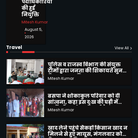
पदाधिकारियों
कृष्णा पासवान राज्य मंत्री ने किया
की हुई
किशनपुर,बदनमऊ,कोट पुल का
नियुक्ति
निरिक्षण
Alok Kumar Kesharwani
5
Mitesh Kumar
August 5,
बांदा पैरामेडिकल कॉलेज एंड नर्सिंग
2026
स्कूल का द्वितीय दीक्षांत समारोह
भव्यता के साथ संपन्न
Travel
Mitesh Kumar
View All
1
पुलिस व राजस्व विभाग की संयुक्त
टीमों द्वारा जनता की शिकायतें सुन
किया उनका निस्तारण
Mitesh Kumar
2
बसपा ने शोकाकुल परिवार को दी
सांत्वना, कहा इस दुःख की घड़ी में
पार्टी परिवार के साथ खड़ी है
Mitesh Kumar
3
खाद लेने पहुंचे सैकड़ों किसान खाद न
मिलने से हुए मायूस, मंगलवार को