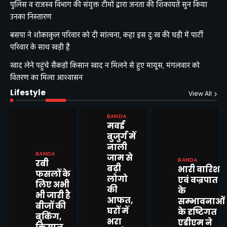
पुलिस व राजस्व विभाग की संयुक्त टीमों द्वारा जनता की शिकायतें सुन किया
उनका निस्तारण
बसपा ने शोकाकुल परिवार को दी सांत्वना, कहा इस दुःख की घड़ी में पार्टी
परिवार के साथ खड़ी है
खाद लेने पहुंचे सैकड़ों किसान खाद न मिलने से हुए मायूस, मंगलवार को
वितरण का मिला आश्वासन
Lifestyle
View All
BANDA
मवई
बुजुर्ग में
नाली
BANDA
जाम से
BANDA
रबी
बढ़ी
भारी वारिश
फसलों के
लोगो
एवं वज्रपात
लिए अभी
की
के
भी जारी है
आफत,
सम्भावनाओं
बीजों की
घरों में
के दृष्टिगत
बुकिंग,
भरा
एडीएम ने