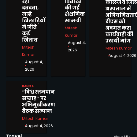
रहा
वितरित
कॉलेज व जिल
पहल, बबेरू ब्लॉक शिविर में
दबदबा,
की गई
अस्पताल में
दिव्यांगजनों ने कराया आवेदन
Mitesh Kumar
नन्हे
शैक्षणिक
3
अनियमितताएं
खिलाड़ियों
सामग्री
डीएम को
ने जीते
अवगत करा
12वें दीक्षांत समारोह से पूर्व बांदा कृषि
Mitesh
कई
विश्वविद्यालय में दीक्षोत्सव 2026 का
कार्यवाही की
Kumar
खिताब
शुभारंभ
उठायी मांग
Mitesh Kumar
August 4,
4
Mitesh
Mitesh Kumar
2026
Kumar
August 4, 2026
बीरा गांव में जलभराव से ग्रामीण
August 4,
परेशान, स्कूल जाने वाले बच्चों की
2026
बढ़ी मुश्किलें
Mitesh Kumar
5
BANDA
मोटरसाइकिल चोरी करने वाले 02
“विश्व स्तनपान
अभियुक्तों को किया गिरफ्तार
सप्ताह” पर
Mitesh Kumar
अभिमुखीकरण
1
बैठक सम्पन्न
Mitesh Kumar
शासनादेशों को ठेंगा दिखाकर 12 वर्षों
August 4, 2026
से जमे भ्रष्ट ग्राम पंचायत सचिव के
निलंबन, स्थानांतरण एवं सीबीआई
Mitesh Kumar
Travel
View All