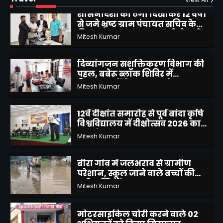
जांच की उठाई मांग
2
दिव्यांगजन सशक्तिकरण विभाग की
पहल, बबेरू ब्लॉक शिविर में
दिव्यांगजनों ने कराया आवेदन
Mitesh Kumar
3
12वें दीक्षांत समारोह से पूर्व बांदा कृषि
विश्वविद्यालय में दीक्षोत्सव 2026 का
शुभारंभ
Mitesh Kumar
4
बीरा गांव में जलभराव से ग्रामीण
परेशान, स्कूल जाने वाले बच्चों की
बढ़ी मुश्किलें
Mitesh Kumar
5
मोटरसाइकिल चोरी करने वाले 02
अभियुक्तों को किया गिरफ्तार
Mitesh Kumar
1