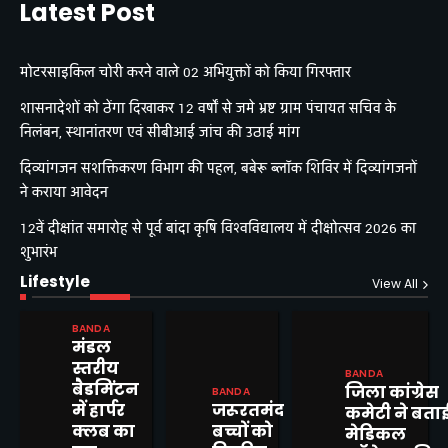
Latest Post
मोटरसाइकिल चोरी करने वाले 02 अभियुक्तों को किया गिरफ्तार
शासनादेशों को ठेंगा दिखाकर 12 वर्षों से जमे भ्रष्ट ग्राम पंचायत सचिव के
निलंबन, स्थानांतरण एवं सीबीआई जांच की उठाई मांग
दिव्यांगजन सशक्तिकरण विभाग की पहल, बबेरू ब्लॉक शिविर में दिव्यांगजनों
ने कराया आवेदन
12वें दीक्षांत समारोह से पूर्व बांदा कृषि विश्वविद्यालय में दीक्षोत्सव 2026 का
शुभारंभ
Lifestyle
View All
BANDA
शासनादेशों को ठेंगा दिखाकर 12 वर्षों
मंडल
से जमे भ्रष्ट ग्राम पंचायत सचिव के
स्तरीय
BANDA
निलंबन, स्थानांतरण एवं सीबीआई
Mitesh Kumar
बैडमिंटन
जिला कांग्रेस
BANDA
जांच की उठाई मांग
2
में हार्पर
जरूरतमंद
कमेटी ने बता
क्लब का
बच्चों को
मेडिकल
दिव्यांगजन सशक्तिकरण विभाग की