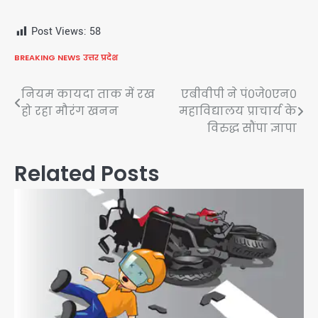
Post Views:
58
BREAKING NEWS
उत्तर प्रदेश
Post
नियम कायदा ताक में रख
एबीवीपी ने पं०जे०एन०
हो रहा मौरंग खनन
महाविद्यालय प्राचार्य के
navigation
विरुद्ध सौंपा ज्ञापा
Related Posts