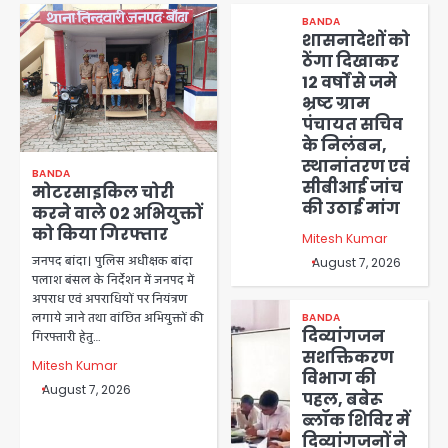
BANDA
शासनादेशों को
ठेंगा दिखाकर
12 वर्षों से जमे
भ्रष्ट ग्राम
पंचायत सचिव
के निलंबन,
स्थानांतरण एवं
BANDA
सीबीआई जांच
मोटरसाइकिल चोरी
की उठाई मांग
करने वाले 02 अभियुक्तों
को किया गिरफ्तार
Mitesh Kumar
जनपद बांदा। पुलिस अधीक्षक बांदा
August 7, 2026
पलाश बंसल के निर्देशन में जनपद में
अपराध एवं अपराधियों पर नियंत्रण
लगाये जाने तथा वांछित अभियुक्तों की
BANDA
दिव्यांगजन
गिरफ्तारी हेतु…
सशक्तिकरण
Mitesh Kumar
विभाग की
August 7, 2026
पहल, बबेरू
ब्लॉक शिविर में
दिव्यांगजनों ने