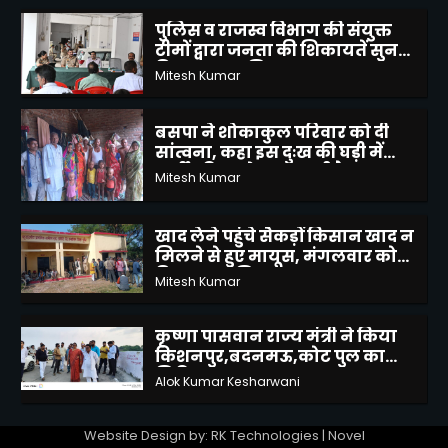
पुलिस व राजस्व विभाग की संयुक्त
टीमों द्वारा जनता की शिकायतें सुन
किया उनका निस्तारण
Mitesh Kumar
2
बसपा ने शोकाकुल परिवार को दी
सांत्वना, कहा इस दुःख की घड़ी में
पार्टी परिवार के साथ खड़ी है
Mitesh Kumar
3
खाद लेने पहुंचे सैकड़ों किसान खाद न
मिलने से हुए मायूस, मंगलवार को
वितरण का मिला आश्वासन
Mitesh Kumar
4
कृष्णा पासवान राज्य मंत्री ने किया
किशनपुर,बदनमऊ,कोट पुल का
निरिक्षण
Alok Kumar Kesharwani
5
बांदा पैरामेडिकल कॉलेज एंड नर्सिंग
Website Design by: RK Technologies | Novel