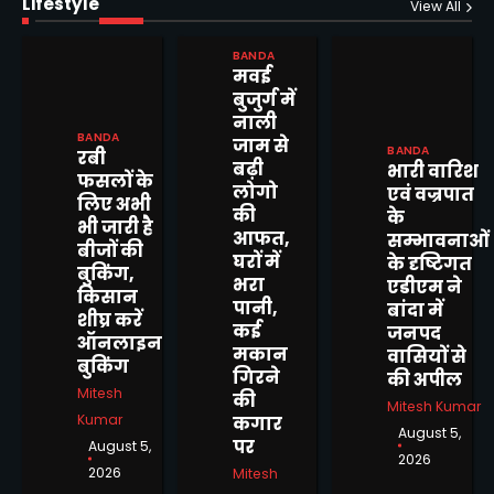
Lifestyle
View All
BANDA
मवई
बुजुर्ग में
नाली
BANDA
जाम से
BANDA
रबी
बढ़ी
भारी वारिश
फसलों के
लोगो
एवं वज्रपात
लिए अभी
की
के
भी जारी है
आफत,
सम्भावनाओं
बीजों की
घरों में
के दृष्टिगत
बुकिंग,
भरा
एडीएम ने
किसान
पानी,
बांदा में
शीघ्र करें
कई
जनपद
ऑनलाइन
मकान
वासियों से
बुकिंग
गिरने
की अपील
Mitesh
की
Mitesh Kumar
Kumar
कगार
August 5,
पर
August 5,
पुलिस व राजस्व विभाग की संयुक्त
2026
2026
Mitesh
टीमों द्वारा जनता की शिकायतें सुन