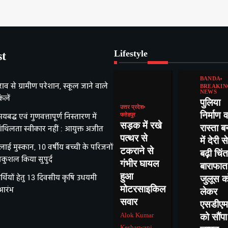
Lifestyle
st
BANDA
राव से ग्रामीण परेशान, स्कूल जाने वाले
BREAKIN
NEWS
िलें
पुलिया
उत्तर प्रदेश
निर्माण व
यबद्ध एवं गुणवत्तापूर्ण निस्तारण में
फतेहपुर
सड़क में रखे
रास्ता ब
िथिलता स्वीकार नहीं : आयुक्त अजीत
पत्थर से
में देरी से
ई मुस्कान, 10 वर्षीय बच्ची के परिजनों
टकराने से
बढ़ी चिंत
ुशल किया सुपुर्द
गंभीर घायल
बाराफात
हुआ
र्थियों हेतु 13 दिवसीय कृषि उधयमी
जुलूस क
मोटरसाइकिल
 आरंभ
लेकर
सवार
एसडीएम
Alok Kumar
को सौंपा
Kesharwani