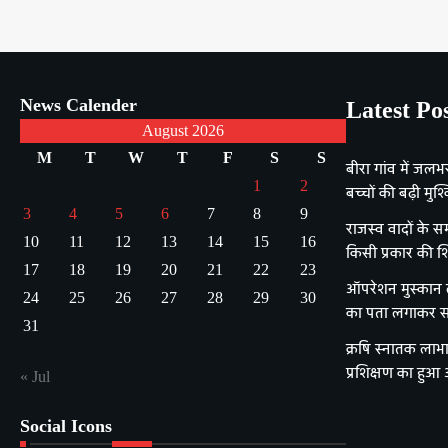
News Calender
Latest Po
August 2026
M
T
W
T
F
S
S
बीरा गांव में जलभ
1
2
बच्चों की बढ़ी मुश्क
3
4
5
6
7
8
9
राजस्व वादों के सम
10
11
12
13
14
15
16
किसी प्रकार की श
17
18
19
20
21
22
23
ऑपरेशन मुस्कान ला
24
25
26
27
28
29
30
का पता लगाकर सक
31
क्रषि स्नातक लाभा
प्रशिक्षण का हुआ
« Jul
Social Icons