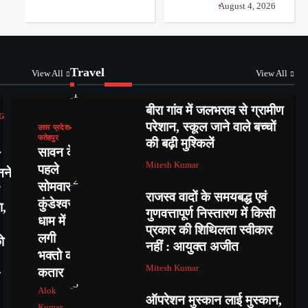
August 4, 2026
Travel
View All
View All
1
बीरा गांव में जलभराव से ग्रामीण
G
परेशान, स्कूल जाने वाले बच्चों
उत्तर प्रदेश
फतेहपुर
की बढ़ी मुश्किलें
सावन के
Mitesh Kumar
पहले
नने
2
सोमवार में
राजस्व वादों के समयबद्ध एवं
कुंडेश्वर
ा,
गुणवत्तापूर्ण निस्तारण में किसी
धाम में
प्रकार की शिथिलता स्वीकार
लगी
ो
नहीं : आयुक्त अजीत
भक्तो की
Mitesh Kumar
कतार
3
Alok
ऑपरेशन मुस्कान लाई मुस्कान,
Kumar