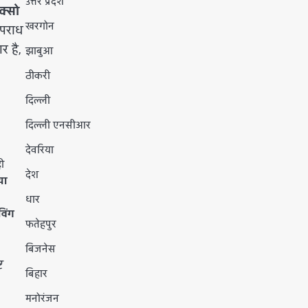
उत्तर प्रदेश
क्सो
खरगोन
अपराध
र है,
झाबुआ
ठीकरी
दिल्ली
दिल्ली एनसीआर
देवरिया
ी
देश
या
धार
इविंग
फतेहपुर
बिजनेस
ट
बिहार
मनोरंजन