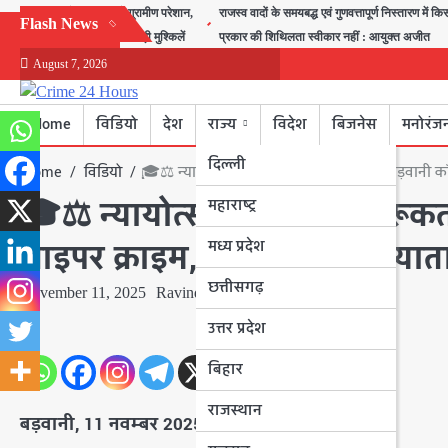
Skip
बीरा गांव में जलभराव से ग्रामीण परेशान,
राजस्व वादों के समयबद्ध एवं गुणवत्तापूर्ण निस्तारण में कि
Flash News
to
स्कूल जाने वाले बच्चों की बढ़ी मुश्किलें
प्रकार की शिथिलता स्वीकार नहीं : आयुक्त अजीत
content
August 7, 2026
Home
विडियो
देश
राज्य
विदेश
बिजनेस
मनोरंज
दिल्ली
Home
विडियो
🎓⚖️ न्यायोत्सव विधिक जागरूकता शिविर: बड़वानी कॉ
🎓⚖️ न्यायोत्सव विधिक जागरूकत
महाराष्ट्र
मध्य प्रदेश
साइपर क्राइम, पोश एक्ट और यात
छत्तीसगढ़
November 11, 2025
Ravindra Nagar
उत्तर प्रदेश
बिहार
राजस्थान
बड़वानी, 11 नवम्बर 2025।