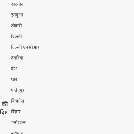
खरगोन
झाबुआ
ठीकरी
दिल्ली
दिल्ली एनसीआर
देवरिया
देश
धार
फतेहपुर
बिजनेस
ं की
बिहार
 दिए
मनोरंजन
महेश्वर