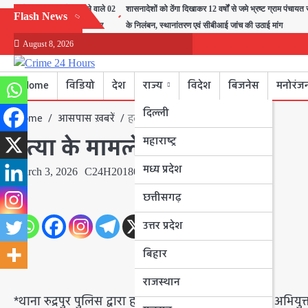
Skip
मोटरसाइकिल चोरी करने वाले 02
शासनादेशों को ठेंगा दिखाकर 12 वर्षों से जमे भ्रष्ट ग्राम पंचाय
Flash News
to
अभियुक्तों को किया गिरफ्तार
के निलंबन, स्थानांतरण एवं सीबीआई जांच की उठाई मांग
content
August 8, 2026
Home
विडियो
देश
राज्य
विदेश
बिजनेस
मनोरंज
दिल्ली
Home
आसपास ख़बरें
हत्या के मामले में गिरफ्तारी
हत्या के मामले में गिरफ्तारी
महाराष्ट्र
मध्य प्रदेश
March 3, 2026
C24H201800218DEO
छत्तीसगढ़
उत्तर प्रदेश
बिहार
राजस्थान
*थाना रुद्रपुर पुलिस द्वारा हत्या के प्रयास के प्रकरण में 03 