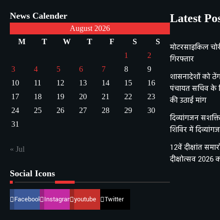
News Calender
Latest Po
August 2026
M
T
W
T
F
S
S
मोटरसाइकिल चोरी 
1
2
गिरफ्तार
3
4
5
6
7
8
9
शासनादेशों को ठेंगा
10
11
12
13
14
15
16
पंचायत सचिव के 
17
18
19
20
21
22
23
की उठाई मांग
24
25
26
27
28
29
30
दिव्यांगजन सशक्
31
शिविर में दिव्यां
12वें दीक्षांत समार
« Jul
दीक्षोत्सव 2026 क
Social Icons
Facebook
Instagram
youtube
Twitter