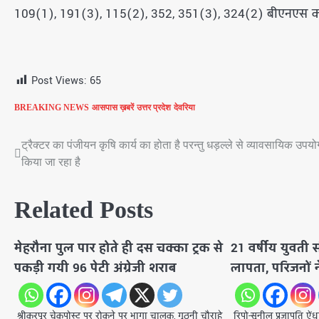
109(1), 191(3), 115(2), 352, 351(3), 324(2) बीएनएस का 
Post Views:
65
BREAKING NEWS
आसपास ख़बरें
उत्तर प्रदेश
देवरिया
ट्रैक्टर का पंजीयन कृषि कार्य का होता है परन्तु धड़ल्ले से व्यावसायिक उपयो
Post
किया जा रहा है
navigation
Related Posts
मेहरौना पुल पार होते ही दस चक्का ट्रक से
21 वर्षीय युवती सं
पकड़ी गयी 96 पेटी अंग्रेजी शराब
लापता, परिजनों न
श्रीकरपुर चेकपोस्ट पर रोकने पर भागा चालक, गुठनी चौराहे
रिपो-सुनील प्रजापति ऐं