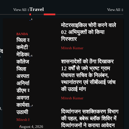
Travel
View All
View All
1
मोटरसाइकिल चोरी करने वाले
02 अभियुक्तों को किया
BANDA
गिरफ्तार
जिला कांग्रेस
कमेटी ने बताई
Mitesh Kumar
ंद
मेडिकल
2
शासनादेशों को ठेंगा दिखाकर
कॉलेज व
12 वर्षों से जमे भ्रष्ट ग्राम
जिला
पंचायत सचिव के निलंबन,
अस्पताल में
स्थानांतरण एवं सीबीआई जांच
अनियमितताएं,
की उठाई मांग
डीएम को
अवगत करा
Mitesh Kumar
कार्यवाही की
3
4,
दिव्यांगजन सशक्तिकरण विभाग
उठायी मांग
की पहल, बबेरू ब्लॉक शिविर में
Mitesh Kumar
दिव्यांगजनों ने कराया आवेदन
August 4, 2026