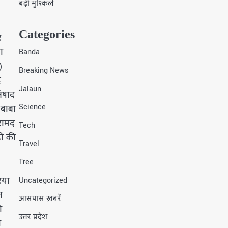
बढ़ी मुश्किलें
Categories
र
ा
Banda
)
Breaking News
द
Jalaun
निषाद
Science
बाबा
रामद
Tech
ही की
Travel
Tree
िया
Uncategorized
ल
आसपास ख़बरें
ो
उत्तर प्रदेश
ा