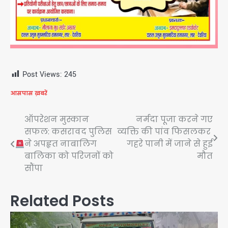
Post Views:
245
आसपास ख़बरें
Post
ऑपरेशन मुस्कान
नर्मदा पूजा करने गए
सफल: कसरावद पुलिस
व्यक्ति की पांव फिसलकर
navigation
ने अपहृत नाबालिग
गहरे पानी में जाने से हुई
बालिका को परिजनों को
मौत
सौंपा
Related Posts