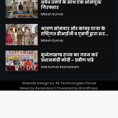
श्रावण सोमवार और कांवड़ यात्रा के
दृष्टिगत डीआईजी व एसपी द्वारा रुट
मार्च कर बाम्बेश्वर मंदिर की सुरक्षा
Mitesh Kumar
व्यवस्था का लिया जायजा
4
बुन्देलखण्ड राज्य का गठन करें
प्रधानमंत्री मोदी – प्रवीण पांडे
Alok Kumar Kesharwani
5
बाँदा रोटी बैंक सोसाइटी की मासिक
बैठक सम्पन्न, उत्कृष्ट कार्य करने
वाले सदस्य हुए सम्मानित
Mitesh Kumar
1
Website Design by: RK Technologies | Novel
स्वराज कॉलोनी में महिलाओं को
News by
Ascendoor
| Powered by
WordPress
.
स्वच्छता और पर्यावरण संरक्षण के
प्रति किया जागरूक
Mitesh Kumar
2
अवैध तमंचे के साथ एक अभियुक्त
गिरफ्तार