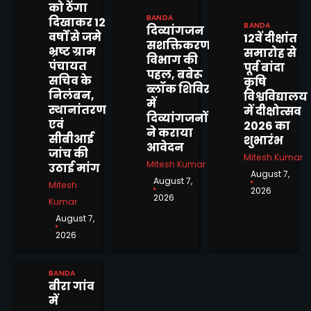
को ठेंगा
BANDA
दिखाकर 12
BANDA
दिव्यांगजन
वर्षों से जमे
12वें दीक्षांत
सशक्तिकरण
भ्रष्ट ग्राम
समारोह से
विभाग की
पंचायत
पूर्व बांदा
पहल, बबेरू
सचिव के
कृषि
ब्लॉक शिविर
निलंबन,
विश्वविद्यालय
में
स्थानांतरण
में दीक्षोत्सव
दिव्यांगजनों
एवं
2026 का
ने कराया
सीबीआई
शुभारंभ
आवेदन
स्वराज कॉलोनी में महिलाओं को
जांच की
Mitesh Kumar
स्वच्छता और पर्यावरण संरक्षण के
Mitesh Kumar
उठाई मांग
August 7,
प्रति किया जागरूक
Mitesh Kumar
August 7,
Mitesh
2
2026
2026
Kumar
अवैध तमंचे के साथ एक अभियुक्त
August 7,
गिरफ्तार
2026
Mitesh Kumar
3
BANDA
बीरा गांव
श्रावण सोमवार और कांवड़ यात्रा के
में
दृष्टिगत डीआईजी व एसपी द्वारा रुट