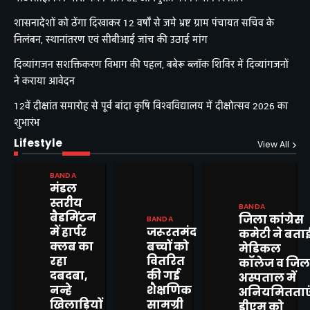
शासनादेशों को ठेंगा दिखाकर 12 वर्षों से जमे भ्रष्ट ग्राम पंचायत सचिव के
निलंबन, स्थानांतरण एवं सीबीआई जांच की उठाई मांग
दिव्यांगजन सशक्तिकरण विभाग की पहल, बबेरू ब्लॉक शिविर में दिव्यांगजनों
ने कराया आवेदन
12वें दीक्षांत समारोह से पूर्व बांदा कृषि विश्वविद्यालय में दीक्षोत्सव 2026 का
शुभारंभ
Lifestyle
View All
BANDA
मंडल
स्तरीय
BANDA
बैडमिंटन
जिला कांग्रेस
BANDA
में हार्पर
जरूरतमंद
कमेटी ने बता
शासनादेशों को ठेंगा दिखाकर 12 वर्षों
क्लब का
बच्चों को
मेडिकल
से जमे भ्रष्ट ग्राम पंचायत सचिव के
रहा
वितरित
कॉलेज व जिल
निलंबन, स्थानांतरण एवं सीबीआई
Mitesh Kumar
दबदबा,
की गई
अस्पताल में
जांच की उठाई मांग
2
नन्हे
शैक्षणिक
अनियमितताएं
खिलाड़ियों
सामग्री
डीएम को
दिव्यांगजन सशक्तिकरण विभाग की