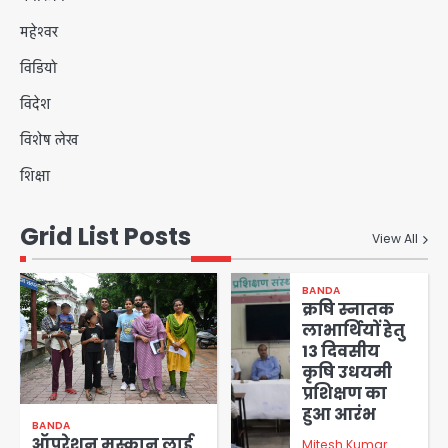
महेश्वर
विडियो
विदेश
विशेष लेख
शिक्षा
Grid List Posts
View All
BANDA
क्रषि स्नातक
लाभार्थियों हेतु
13 दिवसीय
कृषि उधयमी
प्रशिक्षण का
हुआ आरंभ
BANDA
ऑपरेशन मुस्कान लाई
Mitesh Kumar