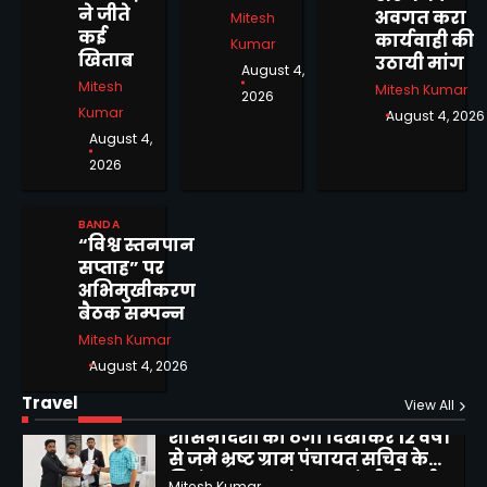
ने जीते
पहल, बबेरू ब्लॉक शिविर में
अवगत करा
Mitesh
कई
दिव्यांगजनों ने कराया आवेदन
कार्यवाही की
Kumar
Mitesh Kumar
3
खिताब
उठायी मांग
August 4,
Mitesh
Mitesh Kumar
2026
12वें दीक्षांत समारोह से पूर्व बांदा कृषि
Kumar
August 4, 2026
विश्वविद्यालय में दीक्षोत्सव 2026 का
August 4,
शुभारंभ
Mitesh Kumar
2026
4
बीरा गांव में जलभराव से ग्रामीण
BANDA
परेशान, स्कूल जाने वाले बच्चों की
“विश्व स्तनपान
बढ़ी मुश्किलें
Mitesh Kumar
सप्ताह” पर
5
अभिमुखीकरण
बैठक सम्पन्न
मोटरसाइकिल चोरी करने वाले 02
Mitesh Kumar
अभियुक्तों को किया गिरफ्तार
August 4, 2026
Mitesh Kumar
1
Travel
View All
शासनादेशों को ठेंगा दिखाकर 12 वर्षों
से जमे भ्रष्ट ग्राम पंचायत सचिव के
निलंबन, स्थानांतरण एवं सीबीआई
Mitesh Kumar