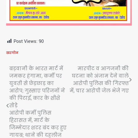
Post Views:
90
खरगोन
Post
बड़वानी के भारत मार्ट में
मारपीट व आगजनी की
जमकर हंगामा, कर्मी पर
घटना को अंजाम देने वाले
navigation
युवती से छेड़छाड़ का
आरोपी पुलिस की गिरफ्त
आरोप; गुस्साए परिजनों ने
में, चार आरोपी जेल भेजे गए
की पिटाई, कार के शीशे
तोड़े
आरोपी कर्मी पुलिस
हिरासत में, मार्ट के
जिम्मेदार शटर बंद कर हुए
गायब; थाने की दहलीज