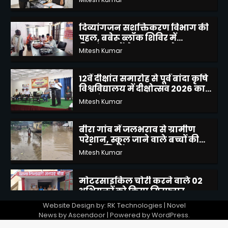
जांच की उठाई मांग
2
दिव्यांगजन सशक्तिकरण विभाग की
पहल, बबेरू ब्लॉक शिविर में
दिव्यांगजनों ने कराया आवेदन
Mitesh Kumar
3
12वें दीक्षांत समारोह से पूर्व बांदा कृषि
विश्वविद्यालय में दीक्षोत्सव 2026 का
शुभारंभ
Mitesh Kumar
4
बीरा गांव में जलभराव से ग्रामीण
परेशान, स्कूल जाने वाले बच्चों की
बढ़ी मुश्किलें
Mitesh Kumar
5
मोटरसाइकिल चोरी करने वाले 02
अभियुक्तों को किया गिरफ्तार
Mitesh Kumar
Website Design by: RK Technologies | Novel
1
News by
Ascendoor
| Powered by
WordPress
.