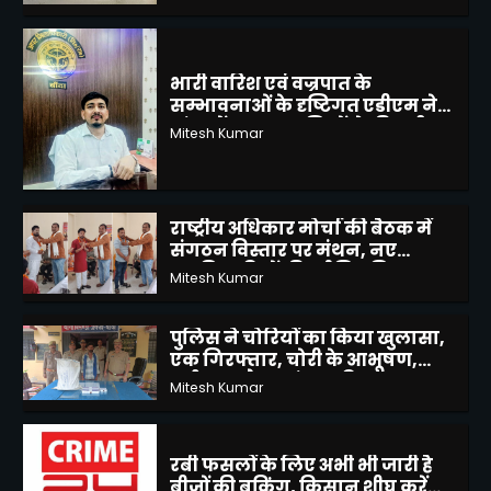
बांदा में जनपद वासियों से की अपील
Mitesh Kumar
3
राष्ट्रीय अधिकार मोर्चा की बैठक में
संगठन विस्तार पर मंथन, नए
पदाधिकारियों की हुई नियुक्ति
Mitesh Kumar
4
पुलिस ने चोरियों का किया खुलासा,
एक गिरफ्तार, चोरी के आभूषण,
बर्तन व अवैध तमंचा सहित 2300
Mitesh Kumar
5
रुपए बरामद
रबी फसलों के लिए अभी भी जारी है
बीजों की बुकिंग, किसान शीघ्र करें
ऑनलाइन बुकिंग
Mitesh Kumar
1
मवई बुजुर्ग में नाली जाम से बढ़ी