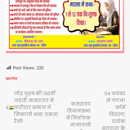
Post Views:
220
खरगोन
Post
लौह पुरुष की 150वीं
04 नवंबर
जयंती: कसरावद में
से गणना
navigation
कसरावद
पाटीदार समाज ने
फॉर्म
विधानसभा
निकाली भव्य ‘एकता
वितरण,
में निर्वाचक
रैली’
प्रत्येक
नामावली
मतदाता के