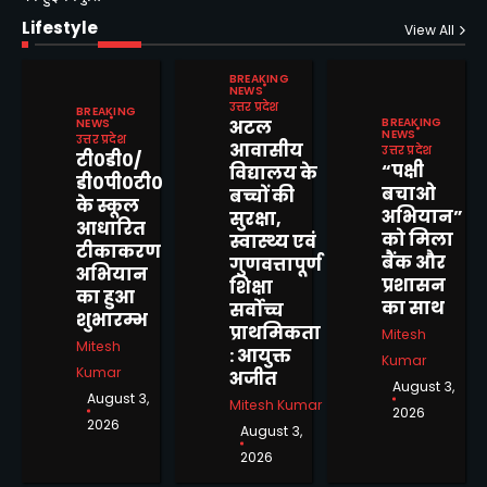
Lifestyle
View All
BREAKING
NEWS
उत्तर प्रदेश
BREAKING
BREAKING
NEWS
अटल
NEWS
उत्तर प्रदेश
आवासीय
उत्तर प्रदेश
मवई बुजुर्ग में नाली जाम से बढ़ी
टी०डी०/
“पक्षी
विद्यालय के
लोगो की आफत, घरों में भरा पानी,
डी०पी०टी०
बचाओ
बच्चों की
कई मकान गिरने की कगार पर
के स्कूल
Mitesh Kumar
2
अभियान”
सुरक्षा,
आधारित
को मिला
स्वास्थ्य एवं
टीकाकरण
बैंक और
गुणवत्तापूर्ण
अभियान
प्रशासन
शिक्षा
भारी वारिश एवं वज्रपात के
का हुआ
का साथ
सर्वोच्च
सम्भावनाओं के दृष्टिगत एडीएम ने
शुभारम्भ
प्राथमिकता
Mitesh
बांदा में जनपद वासियों से की अपील
Mitesh Kumar
Mitesh
: आयुक्त
Kumar
Kumar
अजीत
August 3,
3
August 3,
Mitesh Kumar
2026
2026
August 3,
राष्ट्रीय अधिकार मोर्चा की बैठक में
2026
संगठन विस्तार पर मंथन, नए
पदाधिकारियों की हुई नियुक्ति