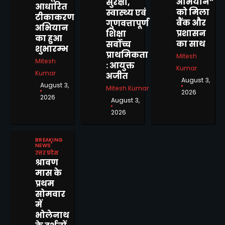
अभियान”
सुरक्षा,
2
आधारित
को मिला
स्वास्थ्य एवं
टीकाकरण
बैंक और
गुणवत्तापूर्ण
अभियान
प्रशासन
शिक्षा
का हुआ
भारी वारिश एवं वज्रपात के
का साथ
सर्वोच्च
शुभारम्भ
सम्भावनाओं के दृष्टिगत एडीएम ने
प्राथमिकता
Mitesh
बांदा में जनपद वासियों से की अपील
Mitesh
Mitesh Kumar
: आयुक्त
Kumar
Kumar
अजीत
August 3,
August 3,
3
Mitesh Kumar
2026
2026
August 3,
राष्ट्रीय अधिकार मोर्चा की बैठक में
2026
संगठन विस्तार पर मंथन, नए
पदाधिकारियों की हुई नियुक्ति
Mitesh Kumar
4
BREAKING
NEWS
उत्तर प्रदेश
पुलिस ने चोरियों का किया खुलासा,
श्रावण
एक गिरफ्तार, चोरी के आभूषण,
मास के
बर्तन व अवैध तमंचा सहित 2300
Mitesh Kumar
प्रथम
5
रुपए बरामद
सोमवार
में
रबी फसलों के लिए अभी भी जारी है
भोलेनाथ