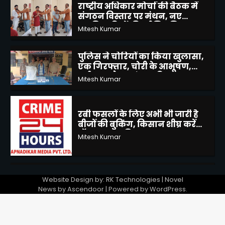
पुलिस ने चोरियों का किया खुलासा,
एक गिरफ्तार, चोरी के आभूषण,
बर्तन व अवैध तमंचा सहित 2300
Mitesh Kumar
5
रुपए बरामद
रबी फसलों के लिए अभी भी जारी है
बीजों की बुकिंग, किसान शीघ्र करें
ऑनलाइन बुकिंग
Mitesh Kumar
1
मवई बुजुर्ग में नाली जाम से बढ़ी
लोगो की आफत, घरों में भरा पानी,
कई मकान गिरने की कगार पर
Mitesh Kumar
2
Website Design by: RK Technologies | Novel
भारी वारिश एवं वज्रपात के
News by
Ascendoor
| Powered by
WordPress
.
सम्भावनाओं के दृष्टिगत एडीएम ने
बांदा में जनपद वासियों से की अपील
Mitesh Kumar