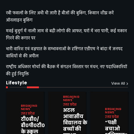
रबी फसलों के लिए अभी भी जारी है बीजों की बुकिंग, किसान शीघ्र करें
ऑनलाइन बुकिंग
मवई बुजुर्ग में नाली जाम से बढ़ी लोगो की आफत, घरों में भरा पानी, कई मकान
गिरने की कगार पर
भारी वारिश एवं वज्रपात के सम्भावनाओं के दृष्टिगत एडीएम ने बांदा में जनपद
वासियों से की अपील
राष्ट्रीय अधिकार मोर्चा की बैठक में संगठन विस्तार पर मंथन, नए पदाधिकारियों
की हुई नियुक्ति
Lifestyle
View All
BREAKING
NEWS
उत्तर प्रदेश
BREAKING
BREAKING
NEWS
अटल
NEWS
उत्तर प्रदेश
आवासीय
उत्तर प्रदेश
टी०डी०/
मवई बुजुर्ग में नाली जाम से बढ़ी
“पक्षी
विद्यालय के
लोगो की आफत, घरों में भरा पानी,
डी०पी०टी०
बचाओ
बच्चों की
कई मकान गिरने की कगार पर
के स्कूल
Mitesh Kumar