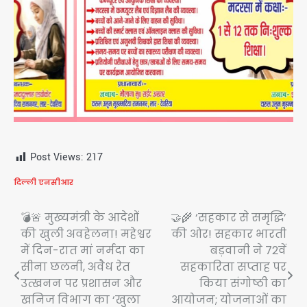
Post Views:
217
दिल्ली एनसीआर
Post
💣🚨 मुख्यमंत्री के आदेशों
🤝🌾 ‘सहकार से समृद्धि’
की खुली अवहेलना! महेश्वर
की ओर! सहकार भारती
navigation
में दिन-रात मां नर्मदा का
बड़वानी ने 72वें
सीना छलनी, अवैध रेत
सहकारिता सप्ताह पर
उत्खनन पर प्रशासन और
किया संगोष्ठी का
खनिज विभाग का ‘खुला
आयोजन; योजनाओं का