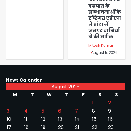
वज्रपात के
सम्भावनाओं के
दृष्टिगत एडीएम
ने बांदा में
जनपद वासियों
से की अपील
Mitesh Kumar
August 5, 2026
News Calender
August 2026
M
T
W
T
F
S
S
1
2
3
4
5
6
7
8
9
10
11
12
13
14
15
16
17
18
19
20
21
22
23