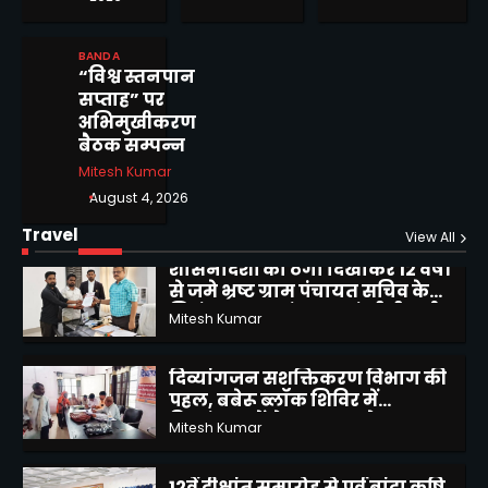
मोटरसाइकिल चोरी करने वाले 02
BANDA
अभियुक्तों को किया गिरफ्तार
“विश्व स्तनपान
Mitesh Kumar
सप्ताह” पर
1
अभिमुखीकरण
बैठक सम्पन्न
शासनादेशों को ठेंगा दिखाकर 12 वर्षों
Mitesh Kumar
से जमे भ्रष्ट ग्राम पंचायत सचिव के
निलंबन, स्थानांतरण एवं सीबीआई
August 4, 2026
Mitesh Kumar
जांच की उठाई मांग
2
Travel
View All
दिव्यांगजन सशक्तिकरण विभाग की
पहल, बबेरू ब्लॉक शिविर में
दिव्यांगजनों ने कराया आवेदन
Mitesh Kumar
3
12वें दीक्षांत समारोह से पूर्व बांदा कृषि
विश्वविद्यालय में दीक्षोत्सव 2026 का
शुभारंभ
Mitesh Kumar
4
बीरा गांव में जलभराव से ग्रामीण