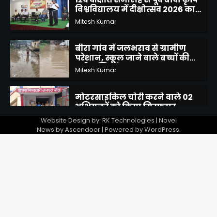
परेशान, स्कूल जाने वाले बच्चों की
बढ़ी मुश्किलें
Mitesh Kumar
5
मोटरसाइकिल चोरी करने वाले 02
अभियुक्तों को किया गिरफ्तार
Mitesh Kumar
1
शासनादेशों को ठेंगा दिखाकर 12 वर्षों
से जमे भ्रष्ट ग्राम पंचायत सचिव के
निलंबन, स्थानांतरण एवं सीबीआई
Mitesh Kumar
Website Design by: RK Technologies | Novel
जांच की उठाई मांग
2
News by
Ascendoor
| Powered by
WordPress
.
दिव्यांगजन सशक्तिकरण विभाग की
पहल, बबेरू ब्लॉक शिविर में
दिव्यांगजनों ने कराया आवेदन
Mitesh Kumar
3
12वें दीक्षांत समारोह से पूर्व बांदा कृषि
विश्वविद्यालय में दीक्षोत्सव 2026 का
शुभारंभ
Mitesh Kumar