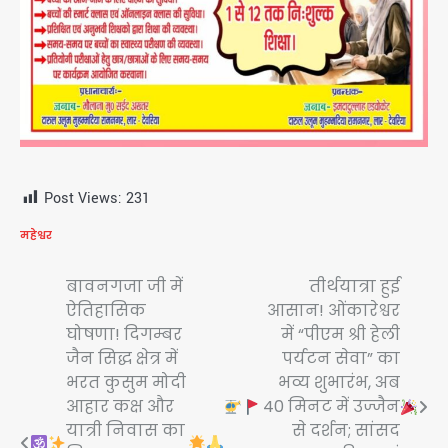
Post Views:
231
महेश्वर
Post
बावनगजा जी में
तीर्थयात्रा हुई
ऐतिहासिक
आसान! ओंकारेश्वर
navigation
घोषणा! दिगम्बर
में “पीएम श्री हेली
जैन सिद्ध क्षेत्र में
पर्यटन सेवा” का
भरत कुसुम मोदी
भव्य शुभारंभ, अब
आहार कक्ष और
40 मिनट में उज्जैन
यात्री निवास का
से दर्शन; सांसद