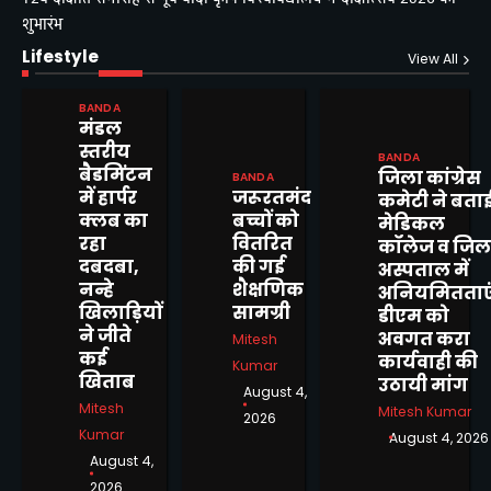
शुभारंभ
Lifestyle
View All
शासनादेशों को ठेंगा दिखाकर 12 वर्षों
BANDA
से जमे भ्रष्ट ग्राम पंचायत सचिव के
मंडल
निलंबन, स्थानांतरण एवं सीबीआई
Mitesh Kumar
स्तरीय
जांच की उठाई मांग
2
BANDA
बैडमिंटन
जिला कांग्रेस
BANDA
में हार्पर
जरूरतमंद
दिव्यांगजन सशक्तिकरण विभाग की
कमेटी ने बता
क्लब का
बच्चों को
पहल, बबेरू ब्लॉक शिविर में
मेडिकल
रहा
वितरित
दिव्यांगजनों ने कराया आवेदन
कॉलेज व जिल
Mitesh Kumar
3
दबदबा,
की गई
अस्पताल में
नन्हे
शैक्षणिक
अनियमितताएं
12वें दीक्षांत समारोह से पूर्व बांदा कृषि
खिलाड़ियों
सामग्री
डीएम को
विश्वविद्यालय में दीक्षोत्सव 2026 का
ने जीते
अवगत करा
Mitesh
शुभारंभ
कई
कार्यवाही की
Mitesh Kumar
Kumar
4
खिताब
उठायी मांग
August 4,
Mitesh
Mitesh Kumar
बीरा गांव में जलभराव से ग्रामीण
2026
Kumar
August 4, 2026
परेशान, स्कूल जाने वाले बच्चों की
August 4,
बढ़ी मुश्किलें
Mitesh Kumar
5
2026