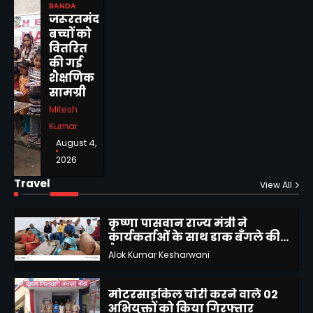
Mitesh Kumar
BANDA
जांच की उठाई मांग
4
जरूरतमंद
बच्चों को
दिव्यांगजन सशक्तिकरण विभाग की
वितरित
पहल, बबेरू ब्लॉक शिविर में
की गई
दिव्यांगजनों ने कराया आवेदन
Mitesh Kumar
शैक्षणिक
5
सामग्री
कृष्णा पासवान राज्य मंत्री ने किया
Mitesh
किशनपुर,बदनमऊ,कोट पुल का
Kumar
निरिक्षण
Alok Kumar Kesharwani
August 4,
1
2026
कृष्णा पासवान राज्य मंत्री ने
Travel
View All
कार्यकर्ताओं के साथ डाक बँगले की
बैठक
Alok Kumar Kesharwani
2
मोटरसाइकिल चोरी करने वाले 02
अभियुक्तों को किया गिरफ्तार
Mitesh Kumar
3