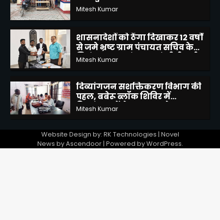
शासनादेशों को ठेंगा दिखाकर 12 वर्षों
से जमे भ्रष्ट ग्राम पंचायत सचिव के
निलंबन, स्थानांतरण एवं सीबीआई
Mitesh Kumar
जांच की उठाई मांग
4
दिव्यांगजन सशक्तिकरण विभाग की
पहल, बबेरू ब्लॉक शिविर में
दिव्यांगजनों ने कराया आवेदन
Mitesh Kumar
5
कृष्णा पासवान राज्य मंत्री ने किया
किशनपुर,बदनमऊ,कोट पुल का
निरिक्षण
Alok Kumar Kesharwani
1
Website Design by: RK Technologies | Novel
News by
Ascendoor
| Powered by
WordPress
.
कृष्णा पासवान राज्य मंत्री ने
कार्यकर्ताओं के साथ डाक बँगले की
बैठक
Alok Kumar Kesharwani
2
मोटरसाइकिल चोरी करने वाले 02
अभियुक्तों को किया गिरफ्तार