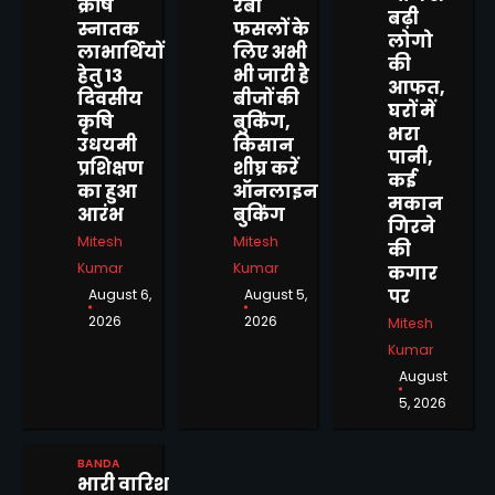
क्रषि
रबी
बढ़ी
स्नातक
फसलों के
लोगो
लाभार्थियों
लिए अभी
की
हेतु 13
भी जारी है
आफत,
दिवसीय
बीजों की
घरों में
कृषि
बुकिंग,
भरा
उधयमी
किसान
पानी,
प्रशिक्षण
शीघ्र करें
कई
का हुआ
ऑनलाइन
मकान
आरंभ
बुकिंग
बांदा पैरामेडिकल कॉलेज एंड नर्सिंग
गिरने
Mitesh
Mitesh
स्कूल का द्वितीय दीक्षांत समारोह
की
भव्यता के साथ संपन्न
Kumar
Kumar
कगार
Mitesh Kumar
पर
2
August 6,
August 5,
2026
2026
Mitesh
पुलिस व राजस्व विभाग की संयुक्त
Kumar
टीमों द्वारा जनता की शिकायतें सुन
August
किया उनका निस्तारण
Mitesh Kumar
5, 2026
3
बसपा ने शोकाकुल परिवार को दी
BANDA
सांत्वना, कहा इस दुःख की घड़ी में
भारी वारिश
पार्टी परिवार के साथ खड़ी है