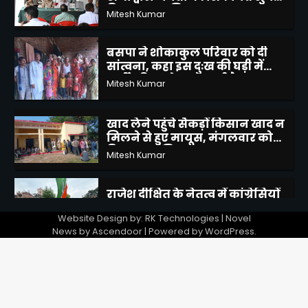
बसपा ने शोकाकुल परिवार को दी
सांत्वना, कहा इस दुःख की घड़ी में
पार्टी परिवार के साथ खड़ी है
Mitesh Kumar
4
खाद लेने पहुंचे सैकड़ों किसान खाद न
मिलने से हुए मायूस, मंगलवार को
वितरण का मिला आश्वासन
Mitesh Kumar
5
राजेश दीक्षित के नेतृत्व में कांग्रेसियों
का दल पहुंचा प्रयागराज, राहुल गांधी
द्वारा छात्रों की गूंज कार्यक्रम में हुए
Mitesh Kumar
शामिल
1
Website Design by: RK Technologies | Novel
बांदा पैरामेडिकल कॉलेज एंड नर्सिंग
News by
Ascendoor
| Powered by
WordPress
.
स्कूल का द्वितीय दीक्षांत समारोह
भव्यता के साथ संपन्न
Mitesh Kumar
2
पुलिस व राजस्व विभाग की संयुक्त